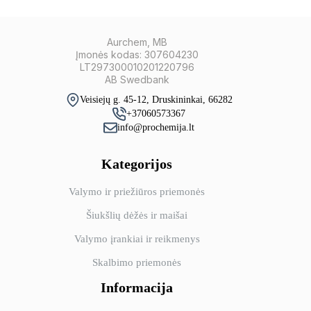
Aurchem, MB
Įmonės kodas: 307604230
LT297300010201220796
AB Swedbank
Veisiejų g. 45-12, Druskininkai, 66282
+37060573367
info@prochemija.lt
Kategorijos
Valymo ir priežiūros priemonės
Šiukšlių dėžės ir maišai
Valymo įrankiai ir reikmenys
Skalbimo priemonės
Informacija