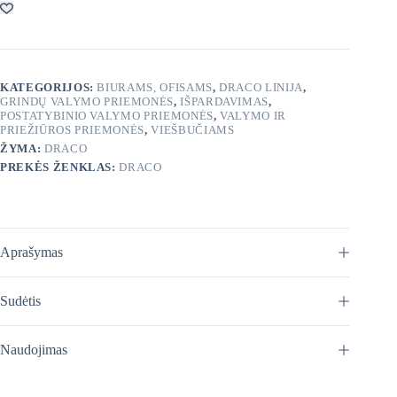
–
stiprus
grindų
valiklis
plovimo
KATEGORIJOS:
BIURAMS, OFISAMS
,
DRACO LINIJA
,
mašinoms
GRINDŲ VALYMO PRIEMONĖS
,
IŠPARDAVIMAS
,
POSTATYBINIO VALYMO PRIEMONĖS
,
VALYMO IR
PRIEŽIŪROS PRIEMONĖS
,
VIEŠBUČIAMS
ŽYMA:
DRACO
PREKĖS ŽENKLAS:
DRACO
Aprašymas
Sudėtis
Naudojimas