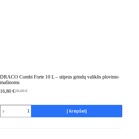
DRACO Combi Forte 10 L – stiprus grindų valiklis plovimo
mašinoms
16,80
€
28,00
€
Original
Current
price
price
was:
is:
produkto
28,00 €.
16,80 €.
Į krepšelį
kiekis:
DRACO
Combi
Forte
10
L