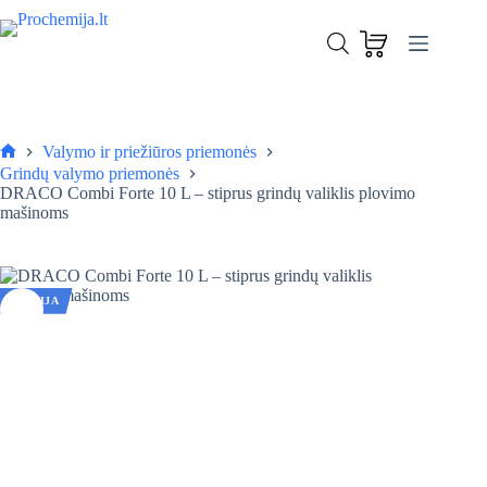
Skip
to
DRACO Combi Forte 10 L – stiprus grindų valiklis plovimo mašinoms
content
Į krepšelį
16,80
€
28,00
€
Original
Current
price
price
was:
is:
28,00 €.
16,80 €.
Valymo ir priežiūros priemonės
Pagrindinis
Grindų valymo priemonės
DRACO Combi Forte 10 L – stiprus grindų valiklis plovimo
mašinoms
AKCIJA