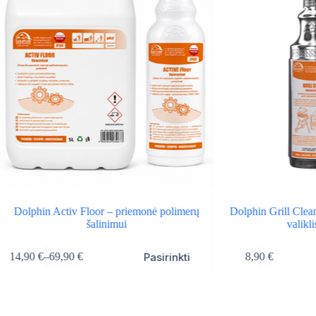
Dolphin Activ Floor – priemonė polimerų
Dolphin Grill Cleane
šalinimui
valikl
is
Pasirinkti
14,90
€
–
69,90
€
8,90
€
oduct
Price
s
range:
ltiple
14,90 €
riants.
through
he
69,90 €