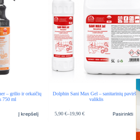
r – grilio ir orkaičių
Dolphin Sani Max Gel – sanitarinių paviršių
is 750 ml
valiklis
This
Į krepšelį
Pasirinkti
5,90
€
–
19,90
€
product
Price
has
range:
multiple
5,90 €
variants.
through
The
19,90 €