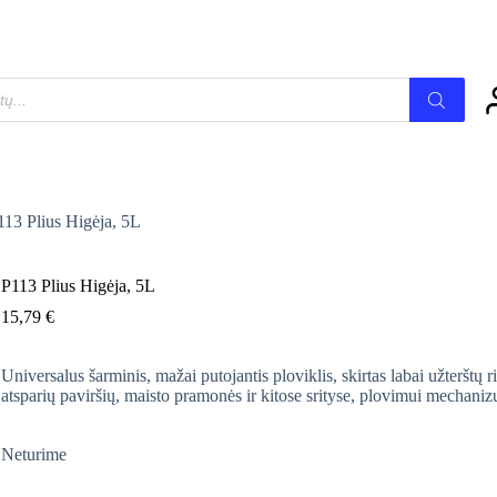
113 Plius Higėja, 5L
P113 Plius Higėja, 5L
15,79
€
Universalus šarminis, mažai putojantis ploviklis, skirtas labai užterštų r
atsparių paviršių, maisto pramonės ir kitose srityse, plovimui mechani
Neturime