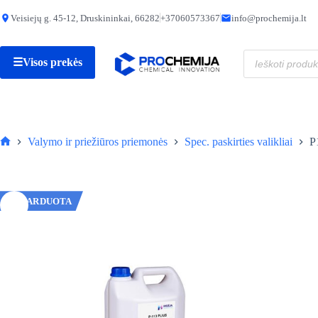
Skip
to
Veisiejų g. 45-12, Druskininkai, 66282
+37060573367
info@prochemija.lt
content
Produktų
☰
Visos prekės
paieška
Valymo ir priežiūros priemonės
Spec. paskirties valikliai
P
Pagrindinis
IŠPARDUOTA