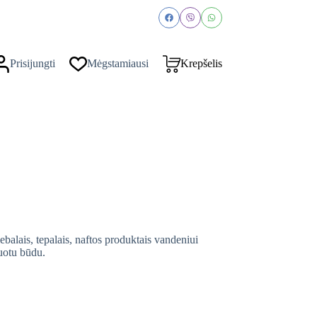
Prisijungti
Mėgstamiausi
Krepšelis
iebalais, tepalais, naftos produktais vandeniui
zuotu būdu.