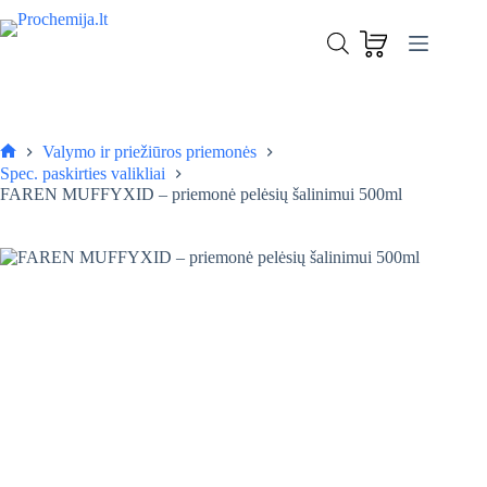
Skip
to
FAREN MUFFYXID – priemonė pelėsių šalinimui 500ml
content
Į krepšelį
23,00
€
Liko 1
Valymo ir priežiūros priemonės
Pagrindinis
Spec. paskirties valikliai
FAREN MUFFYXID – priemonė pelėsių šalinimui 500ml