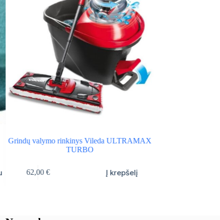
Grindų valymo rinkinys Vileda ULTRAMAX
TURBO
u
Į krepšelį
62,00
€