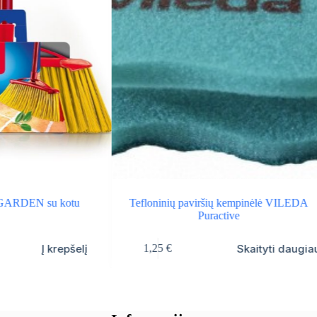
s GARDEN su kotu
Tefloninių paviršių kempinėlė VILEDA
Puractive
Į krepšelį
Skaityti daugia
1,25
€