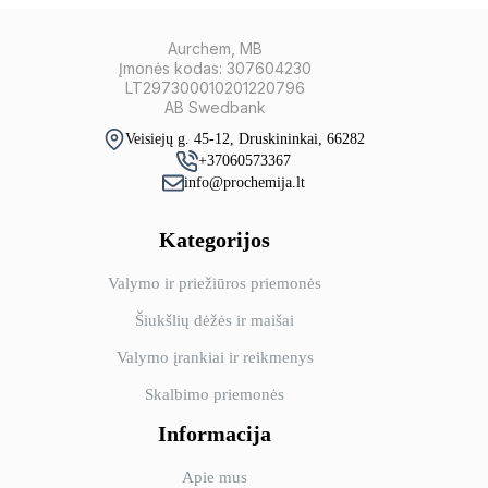
Aurchem, MB
Įmonės kodas: 307604230
LT297300010201220796
AB Swedbank
Veisiejų g. 45-12, Druskininkai, 66282
+37060573367
info@prochemija.lt
Kategorijos
Valymo ir priežiūros priemonės
Šiukšlių dėžės ir maišai
Valymo įrankiai ir reikmenys
Skalbimo priemonės
Informacija
Apie mus