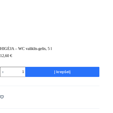
HIGĖJA – WC valiklis-gelis, 5 l
12,60
€
produkto
Į krepšelį
kiekis:
HIGĖJA
–
WC
valiklis-
gelis,
5
l