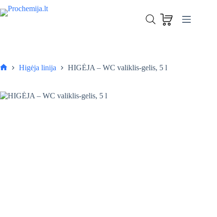
Skip
to
HIGĖJA – WC valiklis-gelis, 5 l
content
Į krepšelį
12,60
€
Higėja linija
HIGĖJA – WC valiklis-gelis, 5 l
Pagrindinis