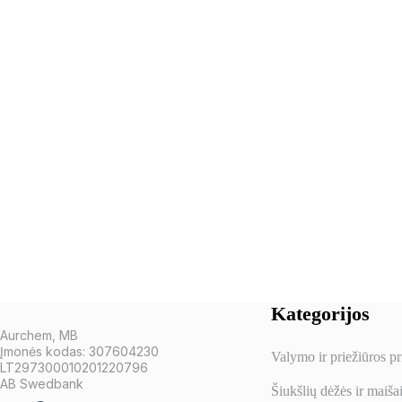
Kategorijos
Aurchem, MB
Įmonės kodas: 307604230
Valymo ir priežiūros p
LT297300010201220796
AB Swedbank
Šiukšlių dėžės ir maiša