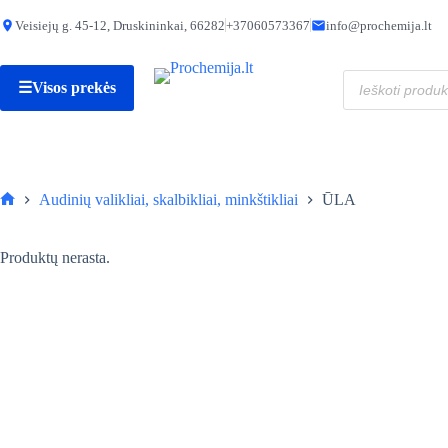
Skip
to
Veisiejų g. 45-12, Druskininkai, 66282
+37060573367
info@prochemija.lt
content
Produktų
☰
Visos prekės
paieška
Audinių valikliai, skalbikliai, minkštikliai
ŪLA
Pagrindinis
Produktų nerasta.