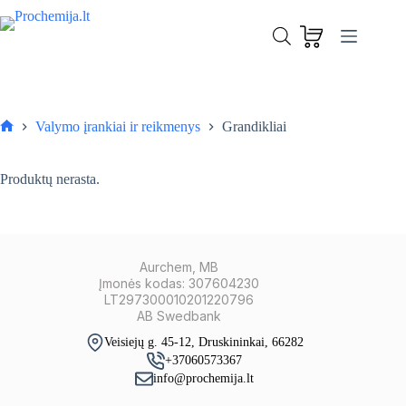
Skip
to
content
Valymo įrankiai ir reikmenys
Grandikliai
Pagrindinis
Produktų nerasta.
Aurchem, MB
Įmonės kodas: 307604230
LT297300010201220796
AB Swedbank
Veisiejų g. 45-12, Druskininkai, 66282
+37060573367
info@prochemija.lt