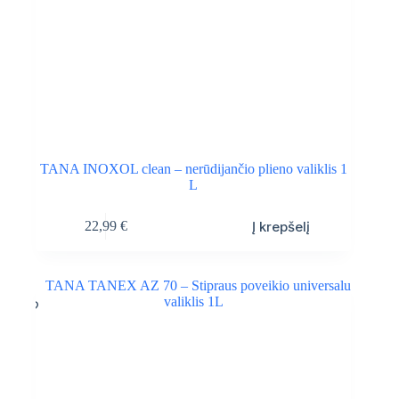
TANA INOXOL clean – nerūdijančio plieno valiklis 1
L
Į krepšelį
22,99
€