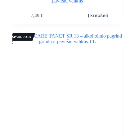
paviršių valiklis
Į krepšelį
7,49
€
IŠPARDUOTA