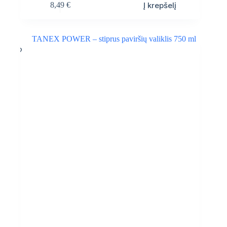
Į krepšelį
8,49
€