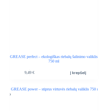
GREASE perfect – ekologiškas riebalų šalinimo valiklis
750 ml
Į krepšelį
9,49
€