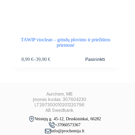
TAWIP vioclean – grindų plovimo ir priežiūros
priemonė
This
Pasirinkti
8,99
€
–
39,90
€
product
Price
has
range:
multiple
8,99 €
variants.
through
The
39,90 €
options
may
Aurchem, MB
be
Įmonės kodas: 307604230
chosen
LT297300010201220796
on
AB Swedbank
the
Veisiejų g. 45-12, Druskininkai, 66282
product
+37060573367
page
info@prochemija.lt