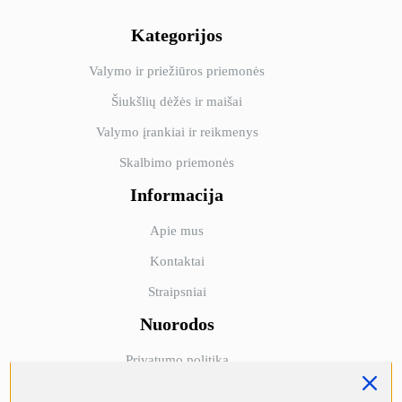
Kategorijos
Valymo ir priežiūros priemonės
Šiukšlių dėžės ir maišai
Valymo įrankiai ir reikmenys
Skalbimo priemonės
Informacija
Apie mus
Kontaktai
Straipsniai
NORI GAUTI -10%
Nuorodos
PIRMAJAM
Privatumo politika
UŽSAKYMUI?
Taisyklės ir sąlygos