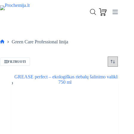
Skip
to
content
Green Care Professional linija
Pagrindinis
FILTRUOTI