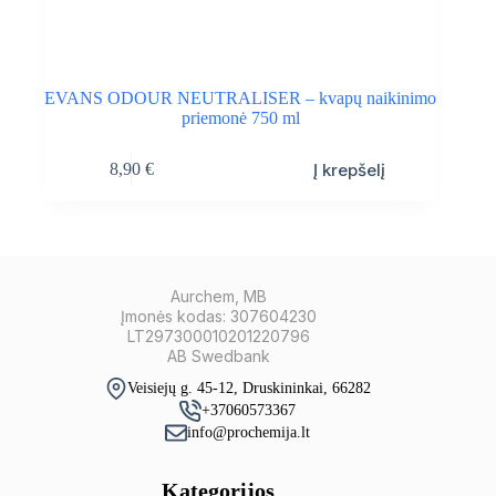
EVANS ODOUR NEUTRALISER – kvapų naikinimo
priemonė 750 ml
Į krepšelį
8,90
€
Aurchem, MB
Įmonės kodas: 307604230
LT297300010201220796
AB Swedbank
Veisiejų g. 45-12, Druskininkai, 66282
+37060573367
info@prochemija.lt
Kategorijos