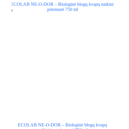
19,00 €.
11,40 €.
ECOLAB NE-O-DOR – Biologinė blogų kvapų