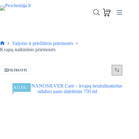
Skip
to
content
Valymo ir priežiūros priemonės
Pagrindinis
Kvapų naikinimo priemonės
FILTRUOTI
NAUJA!