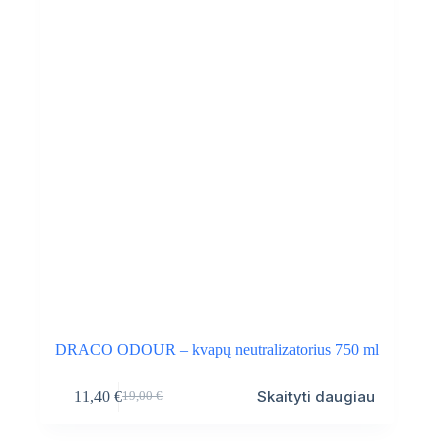
DRACO ODOUR – kvapų neutralizatorius 750 ml
Skaityti daugiau
11,40
€
19,00
€
Original
Current
price
price
was:
is: