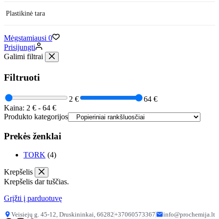
Plastikinė tara
Mėgstamiausi
0
Prisijungti
Galimi filtrai
Filtruoti
2 €
64 €
Kaina:
2 €
-
64 €
Produkto kategorijos
Prekės ženklai
TORK
(4)
Krepšelis
Krepšelis dar tuščias.
Grįžti į parduotuvę
Veisiejų g. 45-12, Druskininkai, 66282
+37060573367
info@prochemija.lt