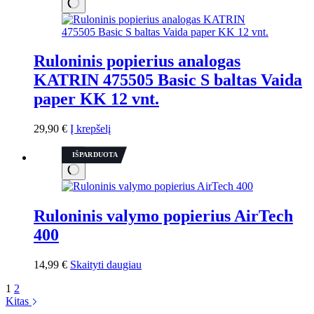
Ruloninis popierius analogas
KATRIN 475505 Basic S baltas Vaida
paper KK 12 vnt.
29,90
€
Į krepšelį
IŠPARDUOTA
Ruloninis valymo popierius AirTech
400
14,99
€
Skaityti daugiau
1
2
Kitas