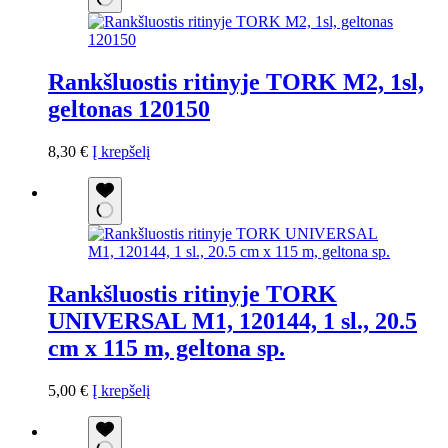
Rankšluostis ritinyje TORK M2, 1sl,
geltonas 120150
8,30
€
Į krepšelį
Rankšluostis ritinyje TORK
UNIVERSAL M1, 120144, 1 sl., 20.5
cm x 115 m, geltona sp.
5,00
€
Į krepšelį