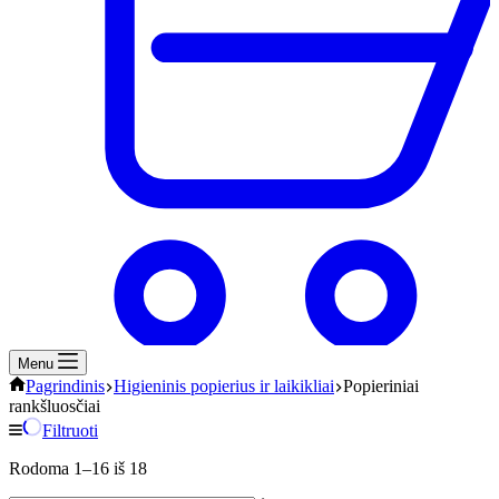
Menu
Pagrindinis
Higieninis popierius ir laikikliai
Popieriniai
rankšluosčiai
Filtruoti
Rodoma 1–16 iš 18