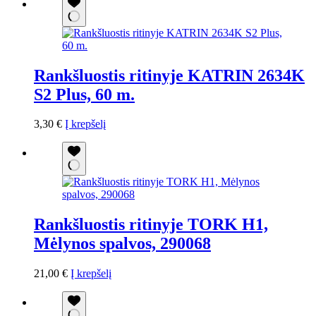
Rankšluostis ritinyje KATRIN 2634K
S2 Plus, 60 m.
3,30
€
Į krepšelį
Rankšluostis ritinyje TORK H1,
Mėlynos spalvos, 290068
21,00
€
Į krepšelį