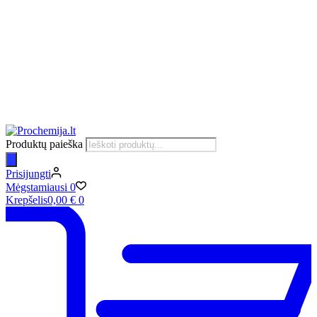
Produktų paieška
Prisijungti
Mėgstamiausi
0
Krepšelis
0,00
€
0