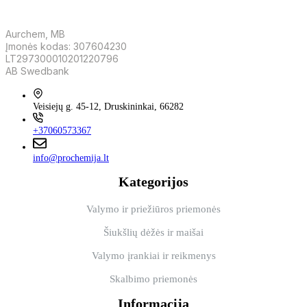
Aurchem, MB
Įmonės kodas: 307604230
LT297300010201220796
AB Swedbank
Veisiejų g. 45-12, Druskininkai, 66282
+37060573367
info@prochemija.lt
Kategorijos
Valymo ir priežiūros priemonės
Šiukšlių dėžės ir maišai
Valymo įrankiai ir reikmenys
Skalbimo priemonės
Informacija