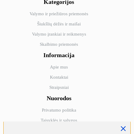
Kategorijos
Valymo ir priežiūros priemonės
Šiukšlių dėžės ir maišai
Valymo įrankiai ir reikmenys
Skalbimo priemonės
Informacija
Apie mus
Kontaktai
Straipsniai
Nuorodos
NORI GAUTI -10%
Privatumo politika
PIRMAJAM
Taisyklės ir sąlygos
UŽSAKYMUI?
Prekių grąžinimo garantija