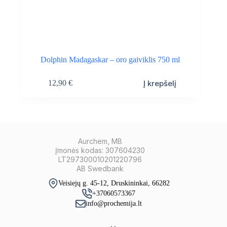
Dolphin Madagaskar – oro gaiviklis 750 ml
Į krepšelį
12,90
€
Aurchem, MB
Įmonės kodas: 307604230
LT297300010201220796
AB Swedbank
Veisiejų g. 45-12, Druskininkai, 66282
+37060573367
info@prochemija.lt