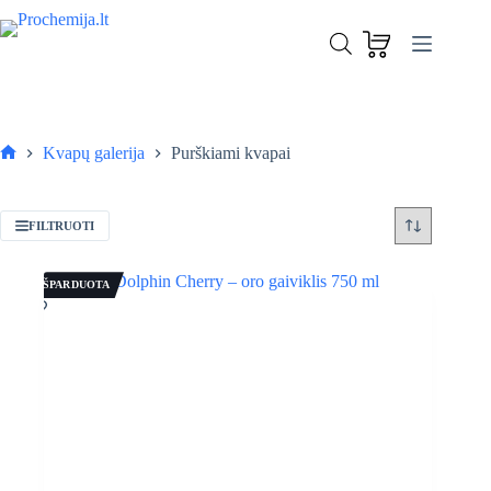
Skip
to
content
Kvapų galerija
Purškiami kvapai
Pagrindinis
FILTRUOTI
IŠPARDUOTA