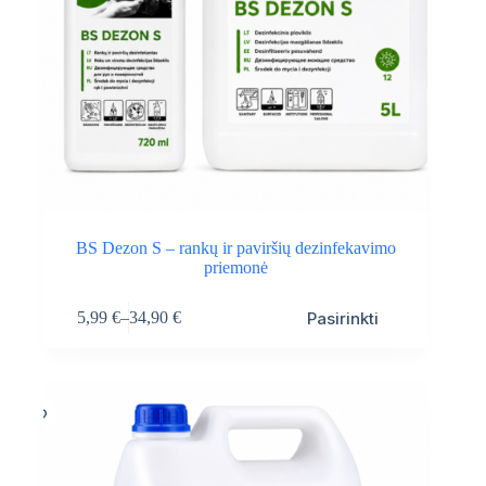
BS Dezon S – rankų ir paviršių dezinfekavimo
priemonė
This
Pasirinkti
5,99
€
–
34,90
€
product
Price
has
range:
multiple
5,99 €
variants.
through
The
34,90 €
options
may
be
chosen