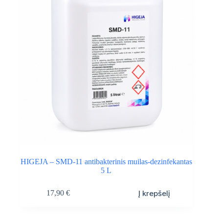
on
the
product
page
HIGEJA – SMD-11 antibakterinis muilas-dezinfekantas
5 L
Į krepšelį
17,90
€