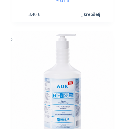
500 ml
Į krepšelį
3,40
€