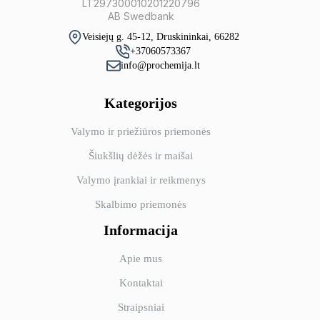
chosen
LT297300010201220796
on
AB Swedbank
the
Veisiejų g. 45-12, Druskininkai, 66282
product
+37060573367
page
info@prochemija.lt
Kategorijos
Valymo ir priežiūros priemonės
Šiukšlių dėžės ir maišai
Valymo įrankiai ir reikmenys
Skalbimo priemonės
Informacija
Apie mus
Kontaktai
Straipsniai