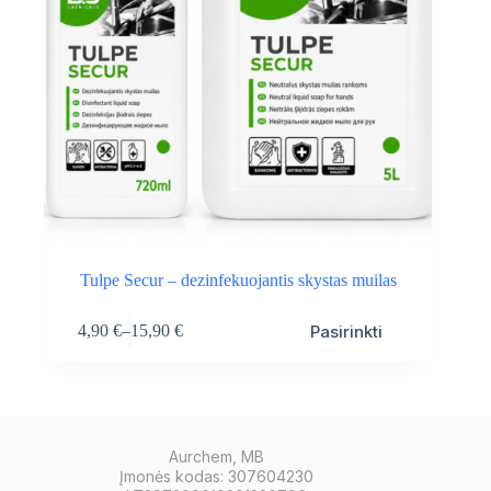
Tulpe Secur – dezinfekuojantis skystas muilas
This
Pasirinkti
4,90
€
–
15,90
€
product
Price
has
range:
multiple
4,90 €
variants.
through
The
15,90 €
options
may
Aurchem, MB
be
Įmonės kodas: 307604230