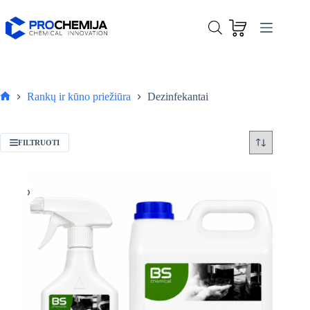
Skip
to
content
Rankų ir kūno priežiūra
Dezinfekantai
Pagrindinis
FILTRUOTI