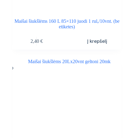
Maišai šiukšlėms 160 L 85×110 juodi 1 rul,/10vnt. (be
etiketes)
Į krepšelį
2,40
€