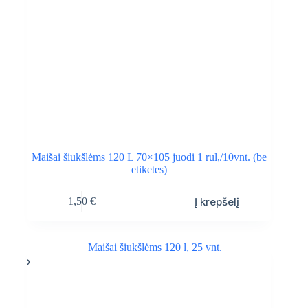
Maišai šiukšlėms 120 L 70×105 juodi 1 rul,/10vnt. (be
etiketes)
Į krepšelį
1,50
€