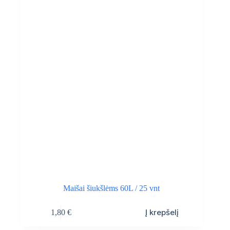
Maišai šiukšlėms 60L / 25 vnt
Į krepšelį
1,80
€