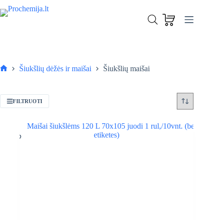
Skip
to
content
Šiukšlių dėžės ir maišai
Šiukšlių maišai
Pagrindinis
FILTRUOTI