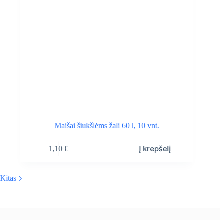
Maišai šiukšlėms žali 60 l, 10 vnt.
Į krepšelį
1,10
€
Kitas