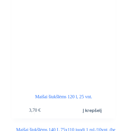
Maišai šiukšlėms 120 l, 25 vnt.
Į krepšelį
3,70
€