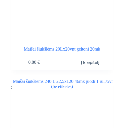
Maišai šiukšlėms 20Lx20vnt geltoni 20mk
Į krepšelį
0,80
€