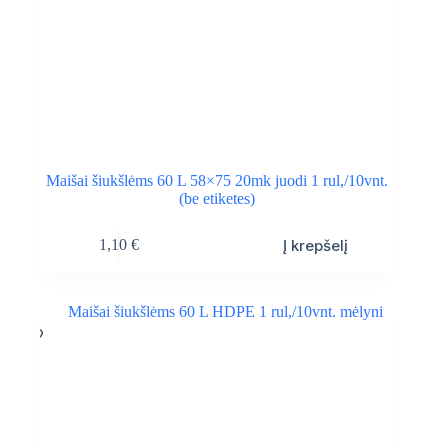
Maišai šiukšlėms 60 L 58×75 20mk juodi 1 rul,/10vnt.
(be etiketes)
Į krepšelį
1,10
€