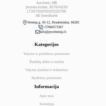
Aurchem, MB
Įmonės kodas: 307604230
LT297300010201220796
AB Swedbank
Veisiejų g. 45-12, Druskininkai, 66282
+37060573367
info@prochemija.lt
Kategorijos
Valymo ir priežiūros priemonės
Šiukšlių dėžės ir maišai
Valymo įrankiai ir reikmenys
Skalbimo priemonės
Informacija
Apie mus
Kontaktai