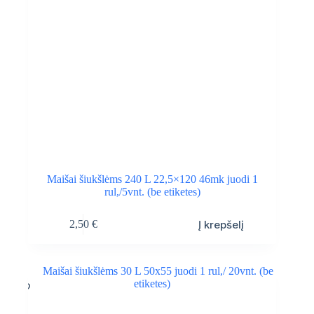
Maišai šiukšlėms 240 L 22,5×120 46mk juodi 1
rul,/5vnt. (be etiketes)
Į krepšelį
2,50
€