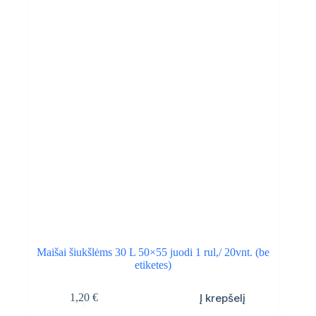
Maišai šiukšlėms 30 L 50×55 juodi 1 rul,/ 20vnt. (be
etiketes)
Į krepšelį
1,20
€