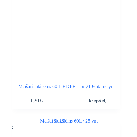
Maišai šiukšlėms 60 L HDPE 1 rul,/10vnt. mėlyni
Į krepšelį
1,20
€