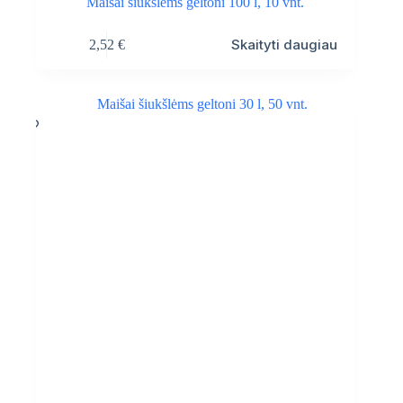
Maišai šiukšlėms geltoni 100 l, 10 vnt.
Skaityti daugiau
2,52
€