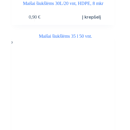
Maišai šiukšlėms 30L/20 vnt, HDPE, 8 mkr
Į krepšelį
0,90
€