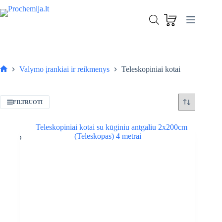
Skip
to
content
Valymo įrankiai ir reikmenys
Teleskopiniai kotai
Pagrindinis
FILTRUOTI