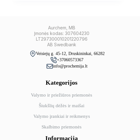
Aurchem, MB
Įmonės kodas: 307604230
LT297300010201220796
AB Swedbank
Veisiejų g. 45-12, Druskininkai, 66282
+37060573367
info@prochemija.lt
Kategorijos
Valymo ir priežiūros priemonės
Šiukšlių dėžės ir maišai
Valymo įrankiai ir reikmenys
Skalbimo priemonės
Informacija