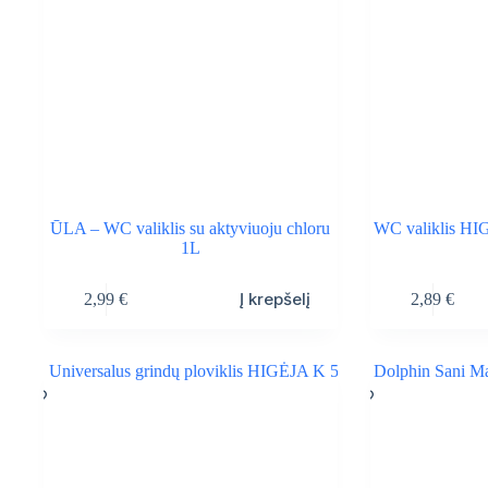
ŪLA – WC valiklis su aktyviuoju chloru
WC valiklis HIGĖ
1L
Į krepšelį
2,99
€
2,89
€