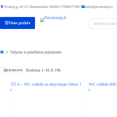
Skip
to
Veisiejų g. 45-12, Druskininkai, 66282
+37060573367
info@prochemija.lt
content
Produktų
☰
Visos prekės
paieška
Valymo ir priežiūros priemonės
Pagrindinis
Rūšiuojama
Rodoma 1–16 iš 196
FILTRUOTI
pagal
populiarumą