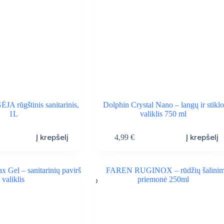
JA rūgštinis sanitarinis,
Dolphin Crystal Nano – langų ir stiklo
1L
valiklis 750 ml
Į krepšelį
Į krepšelį
4,99
€