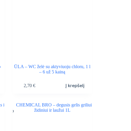
o
ŪLA – WC želė su aktyviuoju chloru, 1 l
– 6 už 5 kainą
Į krepšelį
2,70
€