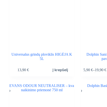
Universalus grindų ploviklis HIGĖJA K
Dolphin Sani
5L
pav
This
Į krepšelį
13,90
€
5,90
€
–
19,90
€
product
Price
has
range:
multiple
5,90 €
variants.
through
The
19,90 €
options
may
be
chosen