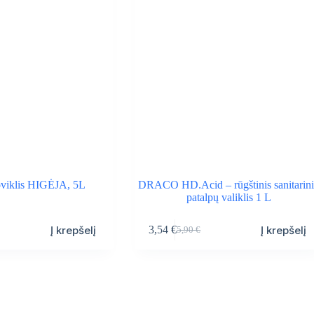
oviklis HIGĖJA, 5L
DRACO HD.Acid – rūgštinis sanitarin
patalpų valiklis 1 L
Į krepšelį
Į krepšelį
3,54
€
5,90
€
Original
Current
price
price
was:
is:
5,90 €.
3,54 €.