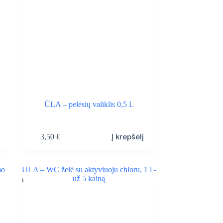
ŪLA – pelėsių valiklis 0,5 L
Į krepšelį
3,50
€