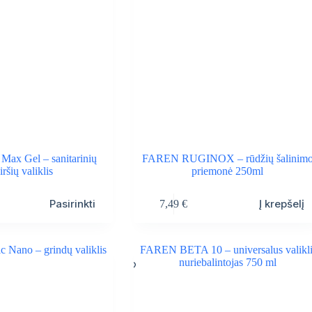
 Max Gel – sanitarinių
FAREN RUGINOX – rūdžių šalinim
iršių valiklis
priemonė 250ml
Pasirinkti
Į krepšelį
7,49
€