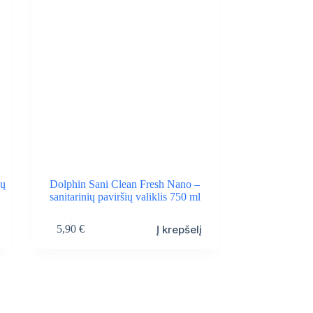
ių
Dolphin Sani Clean Fresh Nano –
sanitarinių paviršių valiklis 750 ml
Į krepšelį
5,90
€
NORI 
PIRMA