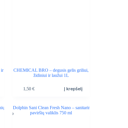
ir
CHEMICAL BRO – degusis gelis griliui,
židiniui ir laužui 1L
Į krepšelį
1,50
€