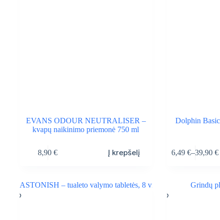
on
the
product
page
EVANS ODOUR NEUTRALISER –
Dolphin Basic
kvapų naikinimo priemonė 750 ml
This
Į krepšelį
8,90
€
6,49
€
–
39,90
€
product
Price
has
range:
multiple
6,49 €
variants.
through
The
39,90 €
options
may
be