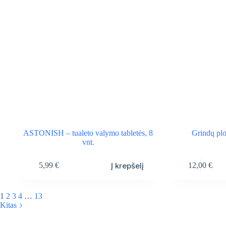
chosen
on
the
product
page
ASTONISH – tualeto valymo tabletės, 8
Grindų pl
vnt.
Į krepšelį
5,99
€
12,00
€
1
2
3
4
…
13
Kitas