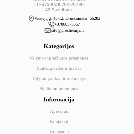
LT297300010201220796
AB Swedbank
Veisiejų g. 45-12, Druskininkai, 66282
+37060573367
info@prochemija.lt
Kategorijos
Valymo ir priežiūros priemonės
Šiukšlių dėžės ir maišai
Valymo įrankiai ir reikmenys
Skalbimo priemonės
Informacija
Apie mus
Kontaktai
Straipsniai