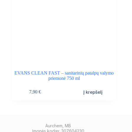
EVANS CLEAN FAST – sanitarinių patalpų valymo
priemonė 750 ml
Į krepšelį
7,90
€
Aurchem, MB
Įmonės kodas: 307604230