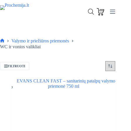
Skip
to
content
Valymo ir priežiūros priemonės
Pagrindinis
WC ir vonios valikliai
FILTRUOTI