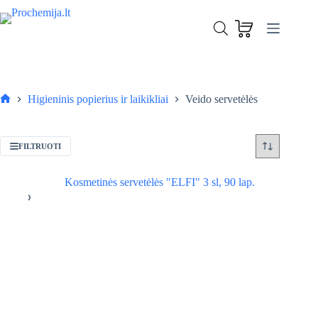
Skip
to
content
Higieninis popierius ir laikikliai
Veido servetėlės
Pagrindinis
FILTRUOTI