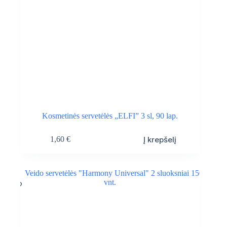
Kosmetinės servetėlės „ELFI” 3 sl, 90 lap.
Į krepšelį
1,60
€