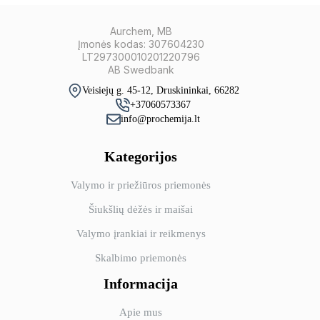
Aurchem, MB
Įmonės kodas: 307604230
LT297300010201220796
AB Swedbank
Veisiejų g. 45-12, Druskininkai, 66282
+37060573367
info@prochemija.lt
Kategorijos
Valymo ir priežiūros priemonės
Šiukšlių dėžės ir maišai
Valymo įrankiai ir reikmenys
Skalbimo priemonės
Informacija
Apie mus