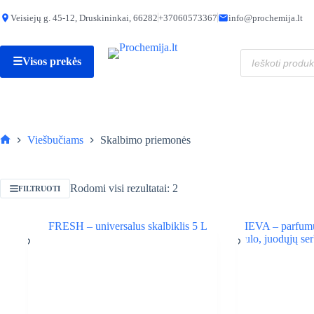
Skip
to
Veisiejų g. 45-12, Druskininkai, 66282
+37060573367
info@prochemija.lt
content
Produktų
☰
Visos prekės
paieška
Viešbučiams
Skalbimo priemonės
Pagrindinis
Rodomi visi rezultatai: 2
FILTRUOTI