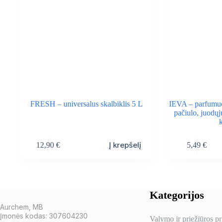
FRESH – universalus skalbiklis 5 L
IEVA – parfumuot
pačiulo, juodųj
Į krepšelį
12,90
€
5,49
€
Kategorijos
Aurchem, MB
Įmonės kodas: 307604230
Valymo ir priežiūros p