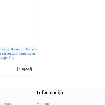
as skalbinių minkštiklis,
ų serbentų ir bergamotės
kvapo 1 L
Į krepšelį
Informacija
riemonės
Apie mus