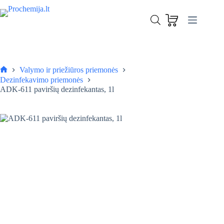
Skip
to
ADK-611 paviršių dezinfekantas, 1l
content
Į krepšelį
8,90
€
Valymo ir priežiūros priemonės
Pagrindinis
Dezinfekavimo priemonės
ADK-611 paviršių dezinfekantas, 1l