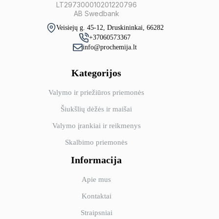
LT297300010201220796
AB Swedbank
Veisiejų g. 45-12, Druskininkai, 66282
+37060573367
info@prochemija.lt
Kategorijos
Valymo ir priežiūros priemonės
Šiukšlių dėžės ir maišai
Valymo įrankiai ir reikmenys
Skalbimo priemonės
Informacija
Apie mus
Kontaktai
Straipsniai