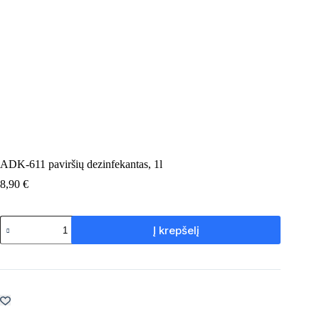
ADK-611 paviršių dezinfekantas, 1l
8,90
€
produkto
Į krepšelį
kiekis:
ADK-
611
paviršių
dezinfekantas,
1l