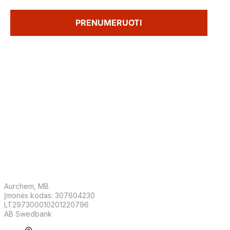
- susipažinkite su mūsų privatumo politika.
PRENUMERUOTI
-10% NUOLAIDA PIRMAJAM
UŽSAKYMUI!
Prisijunkite prie Švaros klubo ir gaukite atrinktus
pasiūlymus, sezonines naujienas bei praktiškus
švaros patarimus tiesiai į savo el. pašto dėžutę.
Aurchem, MB
Įmonės kodas: 307604230
LT297300010201220796
AB Swedbank