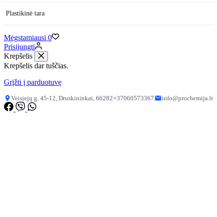
Plastikinė tara
Mėgstamiausi
0
Prisijungti
Krepšelis
Krepšelis dar tuščias.
Grįžti į parduotuvę
Veisiejų g. 45-12, Druskininkai, 66282
+37060573367
info@prochemija.lt