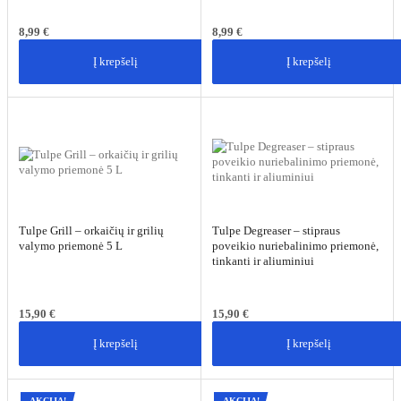
8,99
€
8,99
€
Į krepšelį
Į krepšelį
Tulpe Grill – orkaičių ir grilių
Tulpe Degreaser – stipraus
valymo priemonė 5 L
poveikio nuriebalinimo priemonė,
tinkanti ir aliuminiui
15,90
€
15,90
€
Į krepšelį
Į krepšelį
AKCIJA!
AKCIJA!