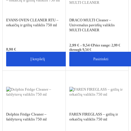
EVANS OVEN CLEANER RTU –
DRACO MULTI Cleaner –
orkaičių ir grilių valiklis 750 ml
Universalus paviršių valiklis
MULTI CLEANER
2,99
€
9,54
€
–
Price range: 2,99 €
8,90
€
through 9,54 €
Į krepšelį
Pasirinkti
Dolphin Fridge Cleaner –
FAREN FIREGLASS – grilių ir
šaldytuvų valiklis 750 ml
orkaičių valiklis 750 ml