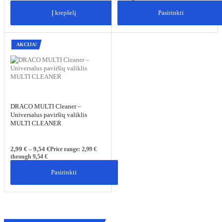
Į krepšelį
Pasirinkti
AKCIJA!
DRACO MULTI Cleaner –
Universalus paviršių valiklis
MULTI CLEANER
2,99
€
9,54
€
–
Price range: 2,99 €
through 9,54 €
Pasirinkti