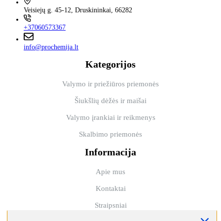
Veisiejų g. 45-12, Druskininkai, 66282
+37060573367
info@prochemija.lt
Kategorijos
Valymo ir priežiūros priemonės
Šiukšlių dėžės ir maišai
Valymo įrankiai ir reikmenys
Skalbimo priemonės
Informacija
Apie mus
Kontaktai
Straipsniai