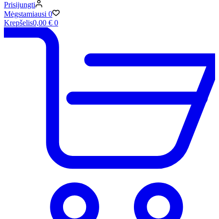
Prisijungti
Mėgstamiausi
0
Krepšelis
0,00
€
0