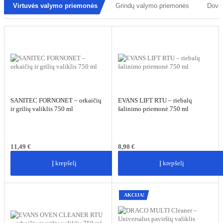
Virtuvės valymo priemonės
Grindų valymo priemonės
Dovan
SANITEC FORNONET – orkaičių
EVANS LIFT RTU – riebalų
ir grilių valiklis 750 ml
šalinimo priemonė 750 ml
11,49
€
8,90
€
Į krepšelį
Į krepšelį
AKCIJA!