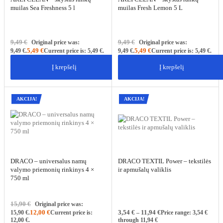
muilas Sea Freshness 5 l
muilas Fresh Lemon 5 L
9,49
€
9,49
€
Original price was:
Original price was:
5,49
€
5,49
€
9,49 €.
Current price is: 5,49 €.
9,49 €.
Current price is: 5,49 €.
Į krepšelį
Į krepšelį
AKCIJA!
AKCIJA!
DRACO – universalus namų
DRACO TEXTIL Power – tekstilės
valymo priemonių rinkinys 4 ×
ir apmušalų valiklis
750 ml
15,90
€
Original price was:
12,00
€
3,54
€
11,94
€
15,90 €.
Current price is:
–
Price range: 3,54 €
12,00 €.
through 11,94 €