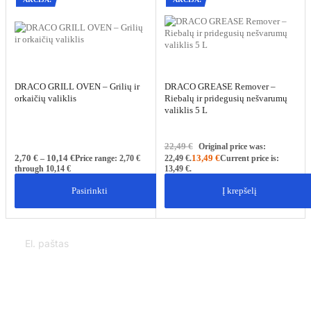
DRACO GRILL OVEN – Grilių ir
DRACO GREASE Remover –
orkaičių valiklis
Riebalų ir pridegusių nešvarumų
valiklis 5 L
22,49
€
Original price was:
2,70
€
10,14
€
13,49
€
–
Price range: 2,70 €
22,49 €.
Current price is:
through 10,14 €
13,49 €.
Pasirinkti
Į krepšelį
Informuokite mane apie naujienas ir pasiūlymus
Norėdami gauti daugiau informacijos apie tai, kaip tvarkome jūsų duomenis