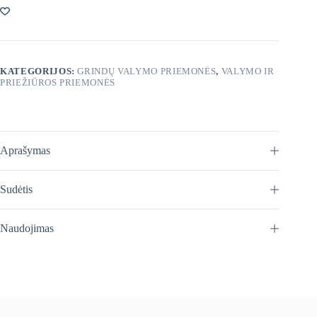
ir
apnašų
valiklis
1
L
KATEGORIJOS:
GRINDŲ VALYMO PRIEMONĖS
,
VALYMO IR
PRIEŽIŪROS PRIEMONĖS
Aprašymas
Sudėtis
Naudojimas