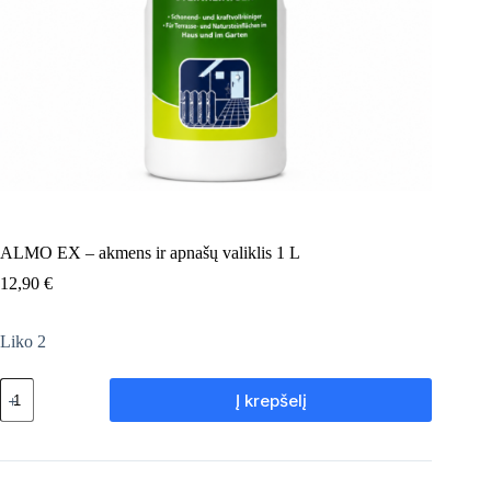
ALMO EX – akmens ir apnašų valiklis 1 L
12,90
€
Liko 2
produkto
Į krepšelį
kiekis:
ALMO
EX
–
akmens