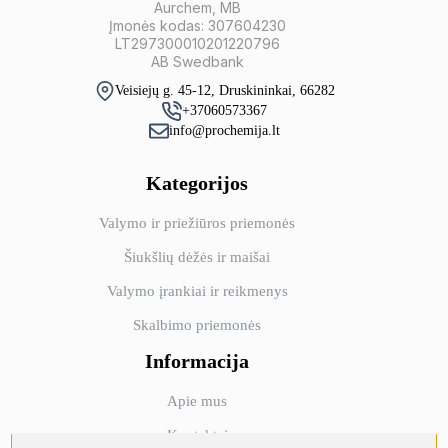
Aurchem, MB
Įmonės kodas: 307604230
LT297300010201220796
AB Swedbank
Veisiejų g. 45-12, Druskininkai, 66282
+37060573367
info@prochemija.lt
Kategorijos
Valymo ir priežiūros priemonės
Šiukšlių dėžės ir maišai
Valymo įrankiai ir reikmenys
Skalbimo priemonės
Informacija
Apie mus
Kontaktai