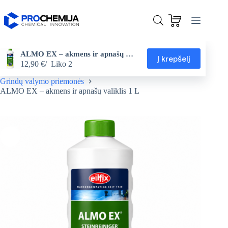
Skip
to
content
ALMO EX – akmens ir apnašų valiklis 1 L
Į krepšelį
12,90
€
Liko 2
Valymo ir priežiūros priemonės
Pagrindinis
Grindų valymo priemonės
ALMO EX – akmens ir apnašų valiklis 1 L