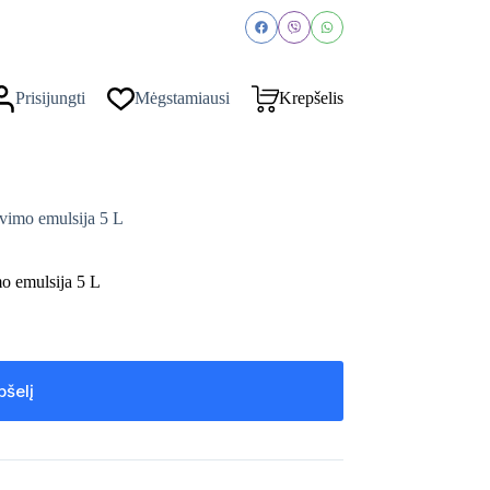
Prisijungti
Mėgstamiausi
Krepšelis
imo emulsija 5 L
 emulsija 5 L
pšelį