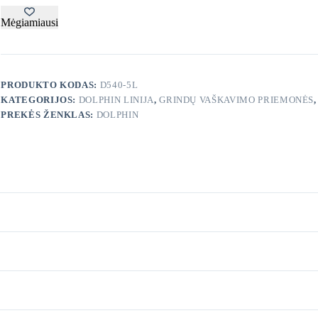
blizganti
grindų
Mėgiamiausi
vaškavimo
emulsija
5
L
PRODUKTO KODAS:
D540-5L
KATEGORIJOS:
DOLPHIN LINIJA
,
GRINDŲ VAŠKAVIMO PRIEMONĖS
PREKĖS ŽENKLAS:
DOLPHIN