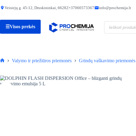
Skip
to
Veisiejų g. 45-12, Druskininkai, 66282
+37060573367
info@prochemija.lt
content
89,90
€
Produktų
☰
Visos prekės
paieška
Valymo ir priežiūros priemonės
Grindų vaškavimo priemonės
Pagrindinis