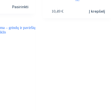
Pasirinkti
Į krepšelį
10,49
€