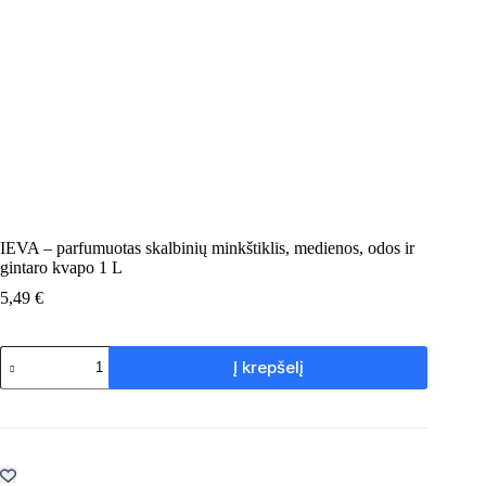
IEVA – parfumuotas skalbinių minkštiklis, medienos, odos ir
gintaro kvapo 1 L
5,49
€
produkto
Į krepšelį
kiekis:
IEVA
–
parfumuotas
skalbinių
minkštiklis,
medienos,