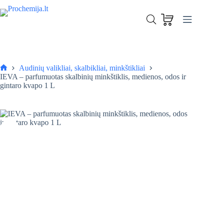
Skip
to
IEVA – parfumuotas skalbinių minkštiklis, medienos, odos ir gintaro kvapo 1 L
content
Į krepšelį
5,49
€
Audinių valikliai, skalbikliai, minkštikliai
Pagrindinis
IEVA – parfumuotas skalbinių minkštiklis, medienos, odos ir
gintaro kvapo 1 L