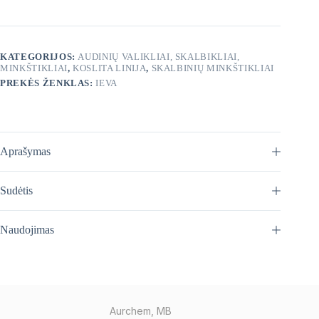
odos
ir
gintaro
kvapo
KATEGORIJOS:
AUDINIŲ VALIKLIAI, SKALBIKLIAI,
1
MINKŠTIKLIAI
,
KOSLITA LINIJA
,
SKALBINIŲ MINKŠTIKLIAI
L
PREKĖS ŽENKLAS:
IEVA
Aprašymas
Sudėtis
Naudojimas
Aurchem, MB