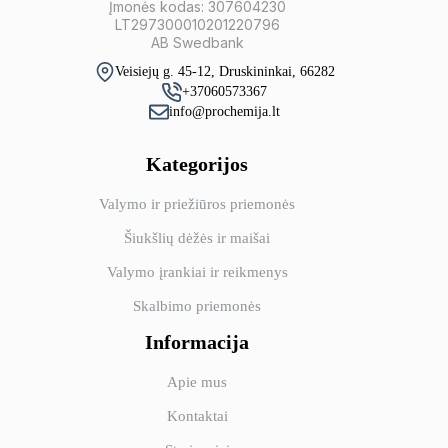
Įmonės kodas: 307604230
LT297300010201220796
AB Swedbank
Veisiejų g. 45-12, Druskininkai, 66282
+37060573367
info@prochemija.lt
Kategorijos
Valymo ir priežiūros priemonės
Šiukšlių dėžės ir maišai
Valymo įrankiai ir reikmenys
Skalbimo priemonės
Informacija
Apie mus
Kontaktai