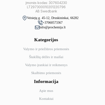
Įmonės kodas: 307604230
LT297300010201220796
AB Swedbank
Veisiejų g. 45-12, Druskininkai, 66282
+37060573367
info@prochemija.lt
Kategorijos
Valymo ir priežiūros priemonės
Šiukšlių dėžės ir maišai
Valymo įrankiai ir reikmenys
Skalbimo priemonės
Informacija
Apie mus
Kontaktai