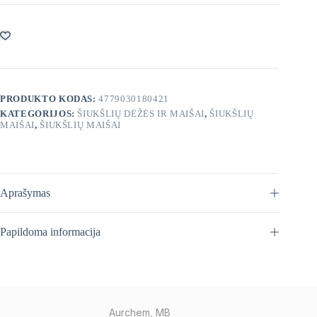
35L
/
50
vnt.
PRODUKTO KODAS:
4779030180421
KATEGORIJOS:
ŠIUKŠLIŲ DĖŽĖS IR MAIŠAI
,
ŠIUKŠLIŲ
MAIŠAI
,
ŠIUKŠLIŲ MAIŠAI
Aprašymas
Papildoma informacija
Aurchem, MB