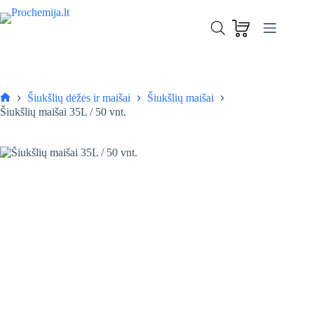
Skip
to
Šiukšlių maišai 35L / 50 vnt.
content
Į krepšelį
1,20
€
Šiukšlių dėžės ir maišai
Šiukšlių maišai
Pagrindinis
Šiukšlių maišai 35L / 50 vnt.