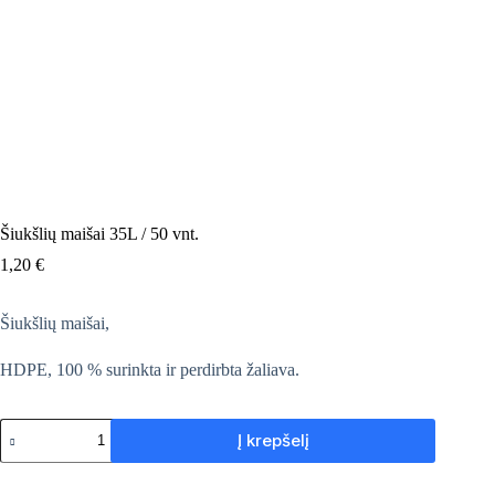
Šiukšlių maišai 35L / 50 vnt.
1,20
€
Šiukšlių maišai,
HDPE, 100 % surinkta ir perdirbta žaliava.
produkto
Į krepšelį
kiekis:
Šiukšlių
maišai