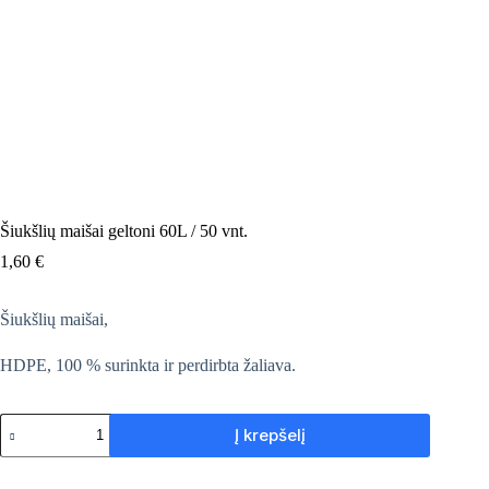
Šiukšlių maišai geltoni 60L / 50 vnt.
1,60
€
Šiukšlių maišai,
HDPE, 100 % surinkta ir perdirbta žaliava.
produkto
Į krepšelį
kiekis:
Šiukšlių
maišai