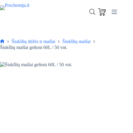
Skip
to
Šiukšlių maišai geltoni 60L / 50 vnt.
content
Į krepšelį
1,60
€
Šiukšlių dėžės ir maišai
Šiukšlių maišai
Pagrindinis
Šiukšlių maišai geltoni 60L / 50 vnt.