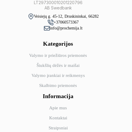
LT297300010201220796
AB Swedbank
Veisiejų g. 45-12, Druskininkai, 66282
+37060573367
info@prochemija.lt
Kategorijos
Valymo ir priežiūros priemonės
Šiukšlių dėžės ir maišai
Valymo įrankiai ir reikmenys
Skalbimo priemonės
Informacija
Apie mus
Kontaktai
Straipsniai