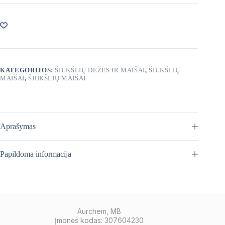
geltoni
60L
/
50
vnt.
KATEGORIJOS:
ŠIUKŠLIŲ DĖŽĖS IR MAIŠAI
,
ŠIUKŠLIŲ
MAIŠAI
,
ŠIUKŠLIŲ MAIŠAI
Aprašymas
Papildoma informacija
Aurchem, MB
Įmonės kodas: 307604230