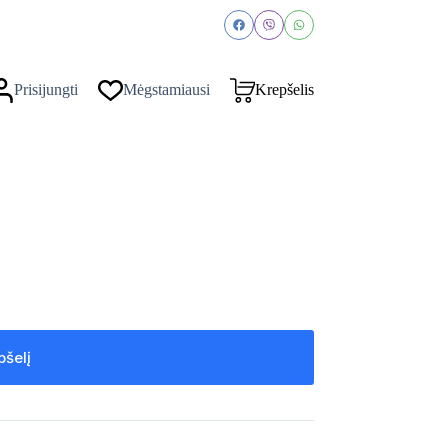
Prisijungti
Mėgstamiausi
Krepšelis
pšelį