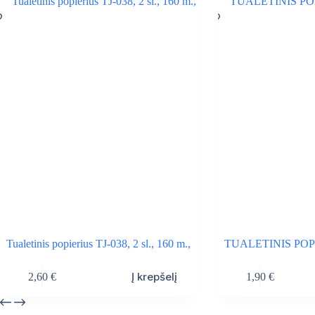
Tualetinis popierius TJ-038, 2 sl., 160 m.,
TUALETINIS POPI
Į krepšelį
2,60
€
1,90
€