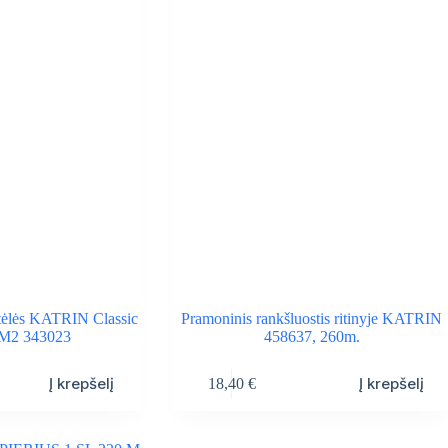
etėlės KATRIN Classic
Pramoninis rankšluostis ritinyje KATRIN
 M2 343023
458637, 260m.
Į krepšelį
Į krepšelį
18,40
€