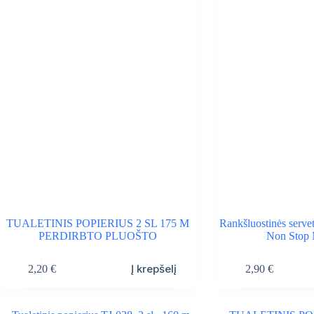
TUALETINIS POPIERIUS 2 SL 175 M
Rankšluostinės serv
PERDIRBTO PLUOŠTO
Non Stop
Į krepšelį
2,20
€
2,90
€