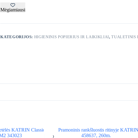
SL.
219007/2986
Mėgiamiausi
KATEGORIJOS:
HIGIENINIS POPIERIUS IR LAIKIKLIAI
,
TUALETINIS 