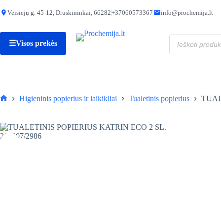
Skip
to
Veisiejų g. 45-12, Druskininkai, 66282
+37060573367
info@prochemija.lt
pro
TUALETINIS POPIERIUS KATRIN ECO 2 SL. 219007/2986
content
kie
2,20
€
TU
Produktų
PO
☰
Visos prekės
paieška
KA
EC
2
SL.
219
Higieninis popierius ir laikikliai
Tualetinis popierius
TUAL
Pagrindinis