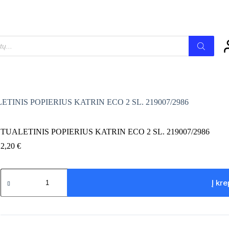
dukto
Į krepšelį
kis:
ALETINIS
PIERIUS
TRIN
O
007/2986
ETINIS POPIERIUS KATRIN ECO 2 SL. 219007/2986
TUALETINIS POPIERIUS KATRIN ECO 2 SL. 219007/2986
2,20
€
produkto
kiekis:
Į kre
TUALETINIS
POPIERIUS
KATRIN
ECO
2