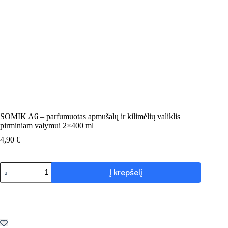
SOMIK A6 – parfumuotas apmušalų ir kilimėlių valiklis
pirminiam valymui 2×400 ml
4,90
€
produkto
Į krepšelį
kiekis:
SOMIK
A6
–
parfumuotas
apmušalų
ir