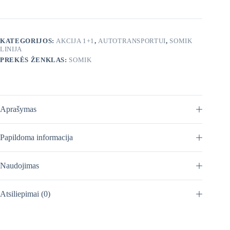
kilimėlių
valiklis
pirminiam
valymui
KATEGORIJOS:
AKCIJA 1+1
,
AUTOTRANSPORTUI
,
SOMIK
2×400
LINIJA
ml
PREKĖS ŽENKLAS:
SOMIK
Aprašymas
Papildoma informacija
Naudojimas
Atsiliepimai (0)