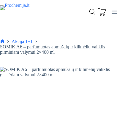
Skip
to
SOMIK A6 – parfumuotas apmušalų ir kilimėlių valiklis pirminiam valymui 2×400 ml
content
Į krepšelį
4,90
€
Akcija 1+1
Pagrindinis
SOMIK A6 – parfumuotas apmušalų ir kilimėlių valiklis
pirminiam valymui 2×400 ml