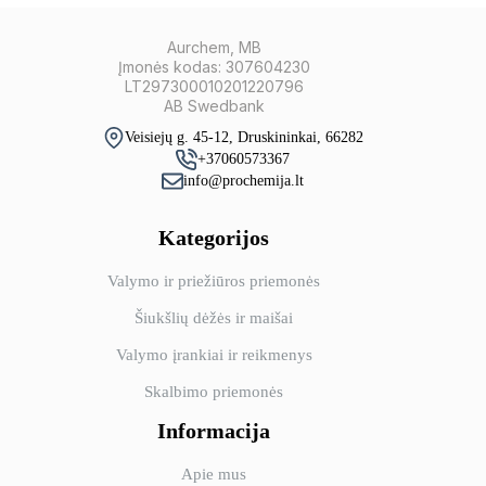
Aurchem, MB
Įmonės kodas: 307604230
LT297300010201220796
AB Swedbank
Veisiejų g. 45-12, Druskininkai, 66282
+37060573367
info@prochemija.lt
Kategorijos
Valymo ir priežiūros priemonės
Šiukšlių dėžės ir maišai
Valymo įrankiai ir reikmenys
Skalbimo priemonės
Informacija
Apie mus