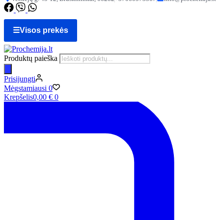
☰
Visos prekės
Produktų paieška
Prisijungti
Mėgstamiausi
0
Krepšelis
0,00
€
0