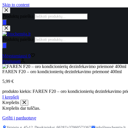
Skip to content
Produktų paieška
Produktų paieška
Mėgstamiausi
0
Prisijungti
FAREN F20 – oro kondicionierių dezinfekavimo priemonė 400ml
5,99
€
produkto kiekis: FAREN F20 – oro kondicionierių dezinfekavimo p
Į krepšelį
Krepšelis
Krepšelis dar tuščias.
Grįžti į parduotuvę
Veisiejų g. 45-12, Druskininkai, 66282
+37060573367
info@prochemija.lt