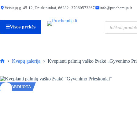
Skip
to
Veisiejų g. 45-12, Druskininkai, 66282
+37060573367
info@prochemija.lt
content
Produktų
☰
Visos prekės
paieška
Kvapų galerija
Kvepianti palmių vaško žvakė „Gyvenimo Pri
Pagrindinis
IŠPARDUOTA