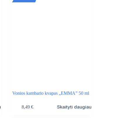
Vonios kambario kvapas „EMMA” 50 ml
u
Skaityti daugiau
8,49
€