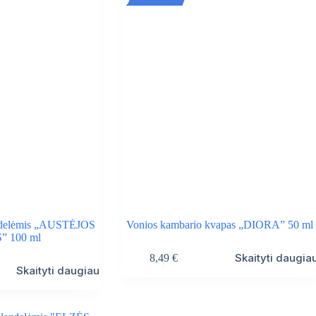
zdelėmis „AUSTĖJOS
Vonios kambario kvapas „DIORA” 50 ml
” 100 ml
Skaityti daugia
8,49
€
Skaityti daugiau