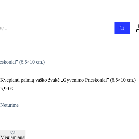
eskoniai” (6,5×10 cm.)
Kvepianti palmių vaško žvakė „Gyvenimo Prieskoniai” (6,5×10 cm.)
5,99
€
Neturime
Mėgiamiausi