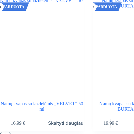
IŠPARDUOTA
IŠPARDUOTA
Namų kvapas su lazdelėmis „VELVET” 50
Namų kvapas su 
ml
BURTAI
Skaityti daugiau
16,99
€
19,99
€