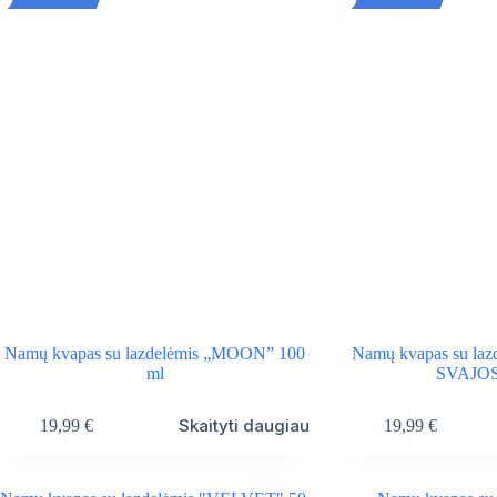
Namų kvapas su lazdelėmis „MOON” 100
Namų kvapas su la
ml
SVAJOS
Skaityti daugiau
19,99
€
19,99
€