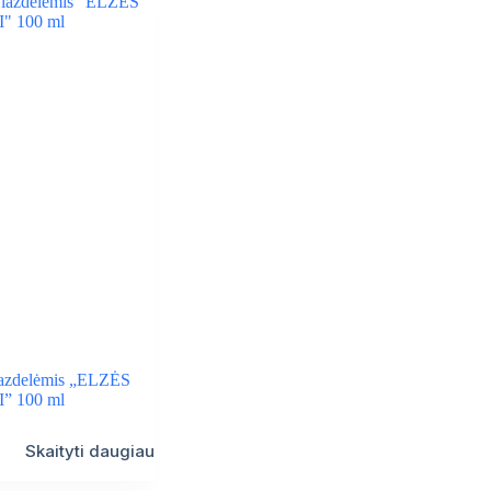
lazdelėmis „ELZĖS
” 100 ml
Skaityti daugiau