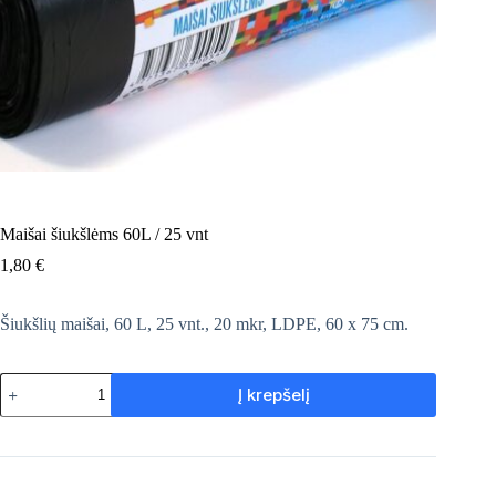
Maišai šiukšlėms 60L / 25 vnt
1,80
€
Šiukšlių maišai, 60 L, 25 vnt., 20 mkr, LDPE, 60 x 75 cm.
produkto
Į krepšelį
kiekis:
Maišai
šiukšlėms
60L
/
25