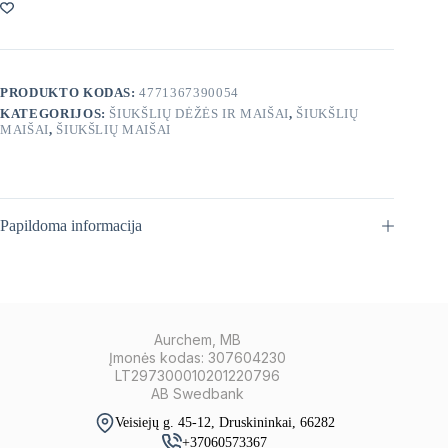
vnt
PRODUKTO KODAS:
4771367390054
KATEGORIJOS:
ŠIUKŠLIŲ DĖŽĖS IR MAIŠAI
,
ŠIUKŠLIŲ
MAIŠAI
,
ŠIUKŠLIŲ MAIŠAI
Papildoma informacija
Aurchem, MB
Įmonės kodas: 307604230
LT297300010201220796
AB Swedbank
Veisiejų g. 45-12, Druskininkai, 66282
+37060573367