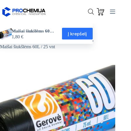
Skip
to
content
Maišai šiukšlėms 60L / 25 vnt
Į krepšelį
1,80
€
Šiukšlių dėžės ir maišai
Šiukšlių maišai
Pagrindinis
Maišai šiukšlėms 60L / 25 vnt