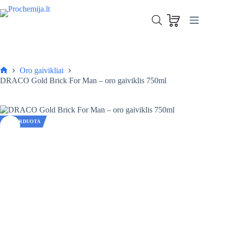
Skip
to
content
Oro gaivikliai
Pagrindinis
DRACO Gold Brick For Man – oro gaiviklis 750ml
IŠPARDUOTA