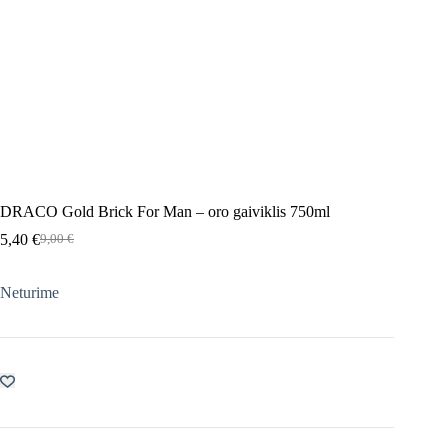
DRACO Gold Brick For Man – oro gaiviklis 750ml
5,40
€
9,00
€
Original
Current
price
price
was:
is:
Neturime
9,00 €.
5,40 €.