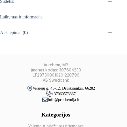
Sudėtis:
Laikymas ir informacija
Atsiliepimai (0)
Aurchem, MB
Įmonės kodas: 307604230
LT297300010201220796
AB Swedbank
Veisiejų g. 45-12, Druskininkai, 66282
+37060573367
info@prochemija.lt
Kategorijos
Valymo ir priežiūros priemonės