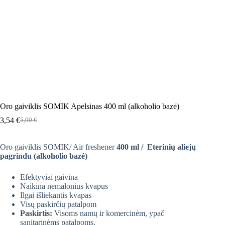
Oro gaiviklis SOMIK Apelsinas 400 ml (alkoholio bazė)
3,54
€
5,90
€
Original
Current
price
price
was:
is:
Oro gaiviklis SOMIK/ Air freshener
400 ml / Eterinių aliejų
5,90 €.
3,54 €.
pagrindu (alkoholio bazė)
Efektyviai gaivina
Naikina nemalonius kvapus
Ilgai išliekantis kvapas
Visų paskirčių patalpom
Paskirtis:
Visoms namų ir komercinėm, ypač
sanitarinėms patalpoms.