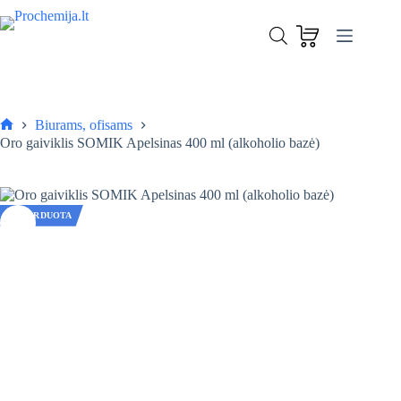
Skip
to
content
Biurams, ofisams
Pagrindinis
Oro gaiviklis SOMIK Apelsinas 400 ml (alkoholio bazė)
IŠPARDUOTA