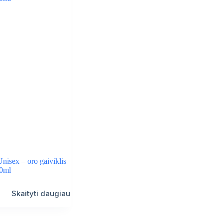
isex – oro gaiviklis
0ml
Skaityti daugiau