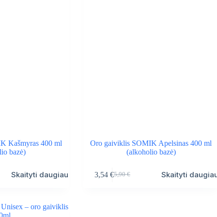
IK Kašmyras 400 ml
Oro gaiviklis SOMIK Apelsinas 400 ml
lio bazė)
(alkoholio bazė)
Skaityti daugiau
Skaityti daugia
3,54
€
5,90
€
Original
Current
price
price
was:
is:
5,90 €.
3,54 €.