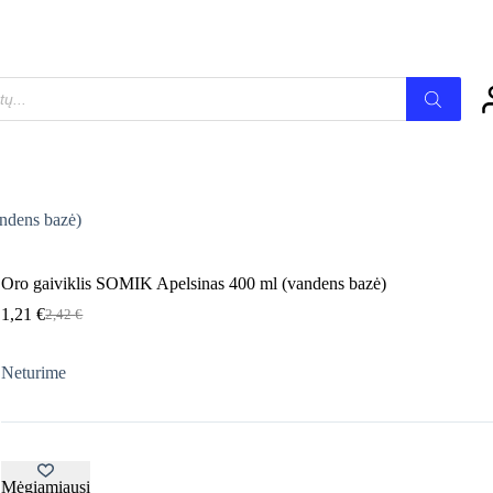
ndens bazė)
Oro gaiviklis SOMIK Apelsinas 400 ml (vandens bazė)
1,21
€
2,42
€
Original
Current
price
price
was:
is:
Neturime
2,42 €.
1,21 €.
Mėgiamiausi