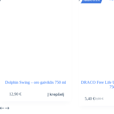
Dolphin Swing – oro gaiviklis 750 ml
DRACO Free Life Un
75
Į krepšelį
12,90
€
5,40
€
9,00
€
Original
Current
price
price
was:
is: