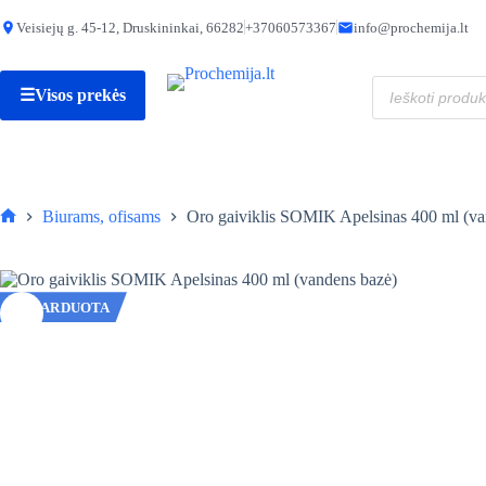
Skip
to
Veisiejų g. 45-12, Druskininkai, 66282
+37060573367
info@prochemija.lt
content
Produktų
☰
Visos prekės
paieška
Biurams, ofisams
Oro gaiviklis SOMIK Apelsinas 400 ml (va
Pagrindinis
IŠPARDUOTA