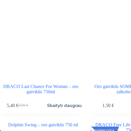
DRACO Last Chance For Woman – oro
Oro gaiviklis SOM
gaiviklis 750ml
(alkoho
Skaityti daugiau
5,40
€
1,50
€
9,00
€
Original
Current
price
price
was:
is:
9,00 €.
5,40 €.
IŠPARDUOTA