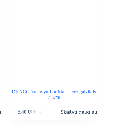
DRACO Valentyn For Man – oro gaiviklis
750ml
u
Skaityti daugiau
5,40
€
9,00
€
Original
Current
price
price
was:
is:
9,00 €.
5,40 €.