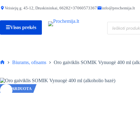
Skip
to
Veisiejų g. 45-12, Druskininkai, 66282
+37060573367
info@prochemija.lt
content
Produktų
☰
Visos prekės
paieška
Biurams, ofisams
Oro gaiviklis SOMIK Vynuogė 400 ml (alk
Pagrindinis
IŠPARDUOTA