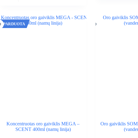
price
price
was:
is:
9,00 €.
5,40 €.
IŠPARDUOTA
Koncentruotas oro gaiviklis MEGA –
Oro gaiviklis SO
SCENT 400ml (namų linija)
(vande