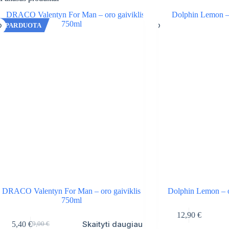
IŠPARDUOTA
DRACO Valentyn For Man – oro gaiviklis
Dolphin Lemon – o
750ml
12,90
€
Skaityti daugiau
5,40
€
9,00
€
Original
Current