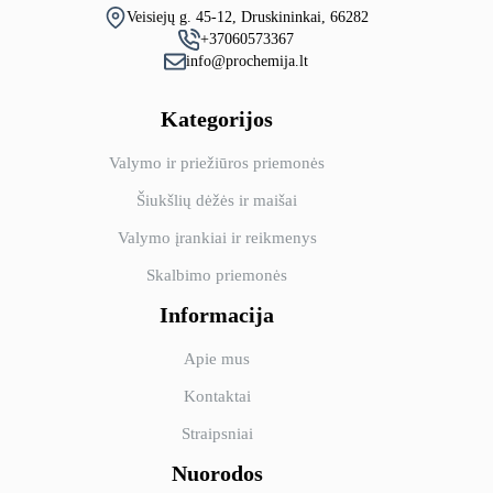
Veisiejų g. 45-12, Druskininkai, 66282
+37060573367
info@prochemija.lt
Kategorijos
Valymo ir priežiūros priemonės
Šiukšlių dėžės ir maišai
Valymo įrankiai ir reikmenys
Skalbimo priemonės
Informacija
Apie mus
Kontaktai
Straipsniai
Nuorodos