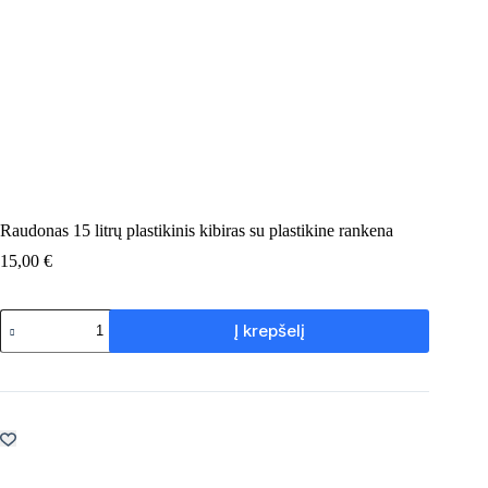
Raudonas 15 litrų plastikinis kibiras su plastikine rankena
15,00
€
produkto
Į krepšelį
kiekis:
Raudonas
15
litrų
plastikinis
kibiras
su
plastikine
rankena