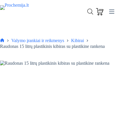
Skip
to
Raudonas 15 litrų plastikinis kibiras su plastikine rankena
content
Į krepšelį
15,00
€
Valymo įrankiai ir reikmenys
Kibirai
Pagrindinis
Raudonas 15 litrų plastikinis kibiras su plastikine rankena