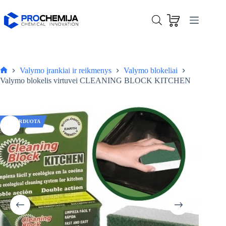
Skip
to
content
Valymo įrankiai ir reikmenys
Valymo blokeliai
Pagrindinis
Valymo blokelis virtuvei CLEANING BLOCK KITCHEN
IŠPARDUOTA