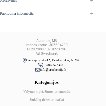
Aprašymas
Papildoma informacija
Aurchem, MB
Įmonės kodas: 307604230
LT297300010201220796
AB Swedbank
Veisiejų g. 45-12, Druskininkai, 66282
+37060573367
info@prochemija.lt
Kategorijos
Valymo ir priežiūros priemonės
Šiukšlių dėžės ir maišai