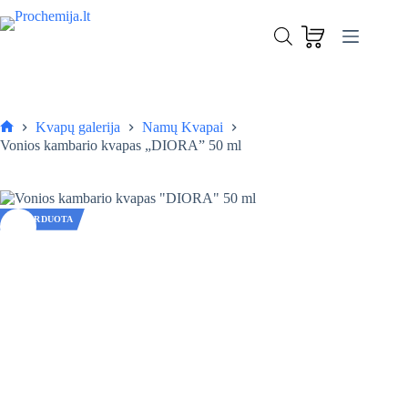
Skip
to
content
Kvapų galerija
Namų Kvapai
Pagrindinis
Vonios kambario kvapas „DIORA” 50 ml
IŠPARDUOTA