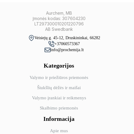
Aurchem, MB
Įmonės kodas: 307604230
LT297300010201220796
AB Swedbank
Veisiejų g. 45-12, Druskininkai, 66282
+37060573367
info@prochemija.lt
Kategorijos
Valymo ir priežiūros priemonės
Šiukšlių dėžės ir maišai
Valymo įrankiai ir reikmenys
Skalbimo priemonės
Informacija
Apie mus