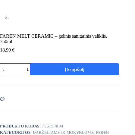
FAREN MELT CERAMIC – gelinis sanitarinis valiklis,
750ml
18,90
€
produkto
Į krepšelį
kiekis:
FAREN
MELT
CERAMIC
–
gelinis
sanitarinis
valiklis,
750ml
PRODUKTO KODAS:
756750R04
KATEGORIJOS:
DARŽELIAMS IR MOKYKLOMS
,
FAREN