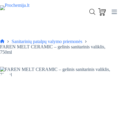
Skip
to
FAREN MELT CERAMIC – gelinis sanitarinis valiklis, 750ml
content
Į krepšelį
18,90
€
Sanitarinių patalpų valymo priemonės
Pagrindinis
FAREN MELT CERAMIC – gelinis sanitarinis valiklis,
750ml