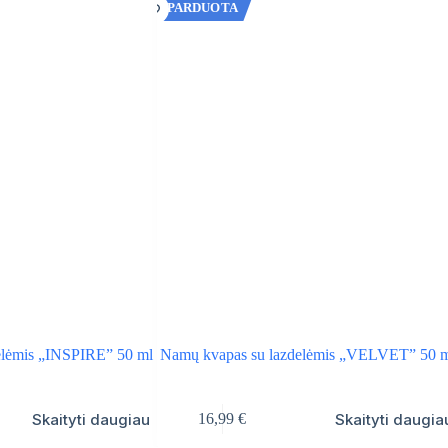
IŠPARDUOTA
elėmis „INSPIRE” 50 ml
Namų kvapas su lazdelėmis „VELVET” 50 
Skaityti daugiau
Skaityti daugia
16,99
€