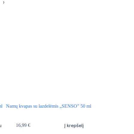
IŠPARDUOTA
ml
Namų kvapas su lazdelėmis „SENSO” 50 ml
Namų kvapas su la
u
Į krepšelį
16,99
€
16,99
€
NO