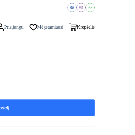
Prisijungti
Mėgstamiausi
Krepšelis
pšelį