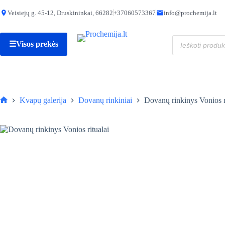
Skip
to
Veisiejų g. 45-12, Druskininkai, 66282
+37060573367
info@prochemija.lt
produkto
Dovanų rinkinys Vonios ritualai
content
Į krepšelį
kiekis:
25,90
€
Dovanų
Produktų
rinkinys
☰
Visos prekės
paieška
Vonios
ritualai
Kvapų galerija
Dovanų rinkiniai
Dovanų rinkinys Vonios r
Pagrindinis