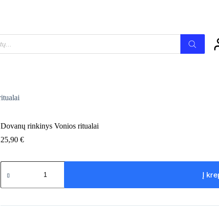
itualai
Dovanų rinkinys Vonios ritualai
25,90
€
produkto
kiekis:
Į kre
Dovanų
rinkinys
Vonios
ritualai