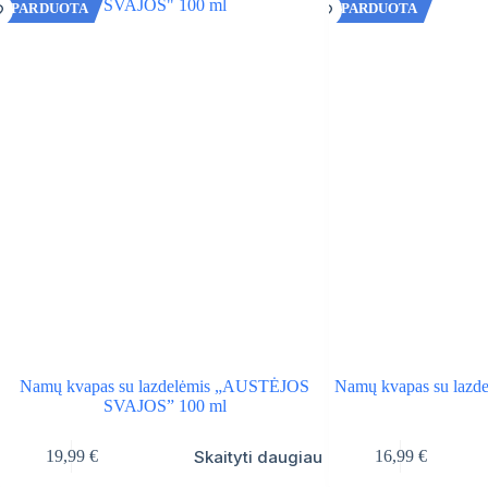
IŠPARDUOTA
IŠPARDUOTA
Namų kvapas su lazdelėmis „AUSTĖJOS
Namų kvapas su lazd
SVAJOS” 100 ml
Skaityti daugiau
19,99
€
16,99
€