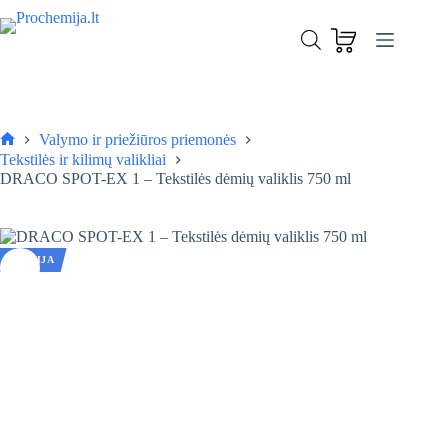
Skip
to
DRACO SPOT-EX 1 – Tekstilės dėmių valiklis 750 ml
content
Į krepšelį
8,99
€
14,99
€
Original
Current
price
price
was:
is:
14,99 €.
8,99 €.
Valymo ir priežiūros priemonės
Pagrindinis
Tekstilės ir kilimų valikliai
DRACO SPOT-EX 1 – Tekstilės dėmių valiklis 750 ml
AKCIJA