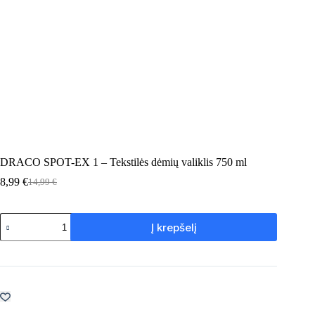
DRACO SPOT-EX 1 – Tekstilės dėmių valiklis 750 ml
8,99
€
14,99
€
Original
Current
price
price
was:
is:
produkto
14,99 €.
8,99 €.
Į krepšelį
kiekis:
DRACO
SPOT-
EX
1
–
Tekstilės
dėmių