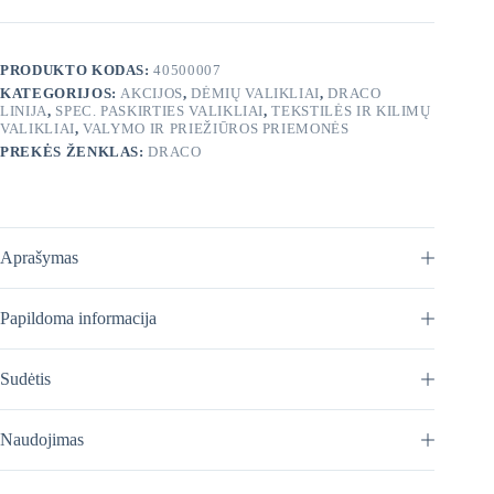
valiklis
750
ml
PRODUKTO KODAS:
40500007
KATEGORIJOS:
AKCIJOS
,
DĖMIŲ VALIKLIAI
,
DRACO
LINIJA
,
SPEC. PASKIRTIES VALIKLIAI
,
TEKSTILĖS IR KILIMŲ
VALIKLIAI
,
VALYMO IR PRIEŽIŪROS PRIEMONĖS
PREKĖS ŽENKLAS:
DRACO
Aprašymas
Papildoma informacija
Sudėtis
Naudojimas