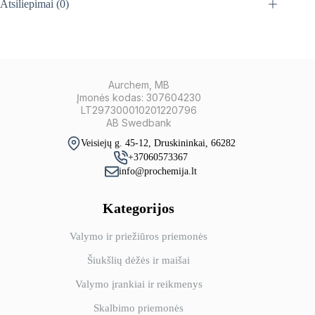
Atsiliepimai (0)
Aurchem, MB
Įmonės kodas: 307604230
LT297300010201220796
AB Swedbank
Veisiejų g. 45-12, Druskininkai, 66282
+37060573367
info@prochemija.lt
Kategorijos
Valymo ir priežiūros priemonės
Šiukšlių dėžės ir maišai
Valymo įrankiai ir reikmenys
Skalbimo priemonės