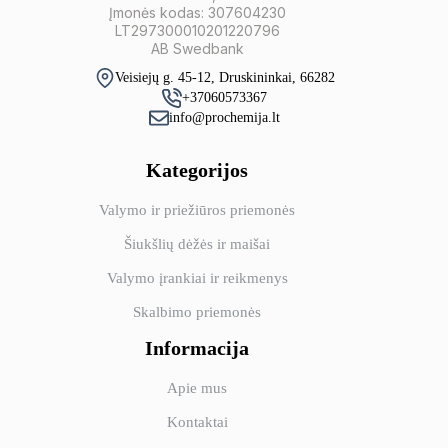
Įmonės kodas: 307604230
LT297300010201220796
AB Swedbank
Veisiejų g. 45-12, Druskininkai, 66282
+37060573367
info@prochemija.lt
Kategorijos
Valymo ir priežiūros priemonės
Šiukšlių dėžės ir maišai
Valymo įrankiai ir reikmenys
Skalbimo priemonės
Informacija
Apie mus
Kontaktai