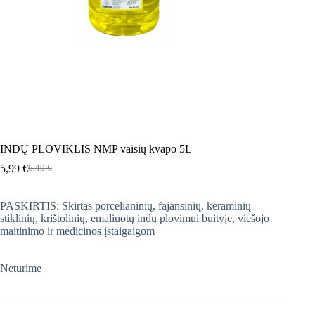
INDŲ PLOVIKLIS NMP vaisių kvapo 5L
5,99
€
6,49
€
Original
Current
price
price
was:
is:
PASKIRTIS: Skirtas porcelianinių, fajansinių, keraminių
6,49 €.
5,99 €.
stiklinių, krištolinių, emaliuotų indų plovimui buityje, viešojo
maitinimo ir medicinos įstaigaigom
Neturime