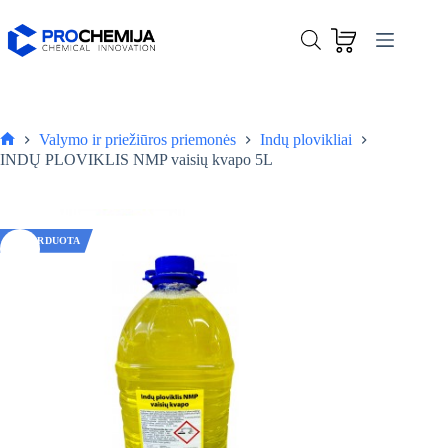
Skip
to
content
Valymo ir priežiūros priemonės
Indų plovikliai
Pagrindinis
INDŲ PLOVIKLIS NMP vaisių kvapo 5L
IŠPARDUOTA