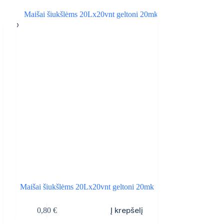
Maišai šiukšlėms 20Lx20vnt geltoni 20mk
Į krepšelį
0,80
€