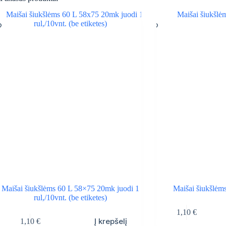
Maišai šiukšlėms 60 L 58×75 20mk juodi 1
Maišai šiukšlėms 
rul,/10vnt. (be etiketes)
1,10
€
Į krepšelį
1,10
€