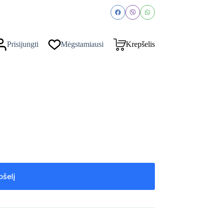
Prisijungti
Mėgstamiausi
Krepšelis
pšelį