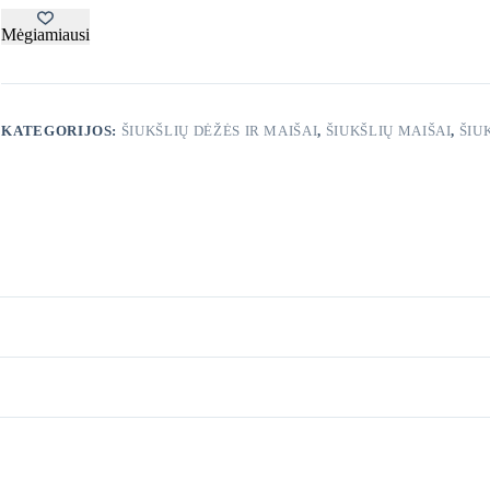
1
rul,/10vnt.
Mėgiamiausi
mėlyni
KATEGORIJOS:
ŠIUKŠLIŲ DĖŽĖS IR MAIŠAI
,
ŠIUKŠLIŲ MAIŠAI
,
ŠIU