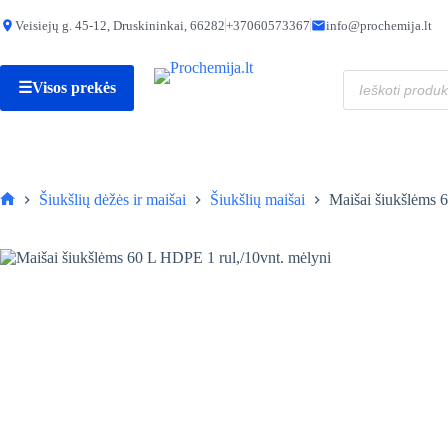
Skip
to
Veisiejų g. 45-12, Druskininkai, 66282
+37060573367
info@prochemija.lt
produkto
Maišai šiukšlėms 60 L HDPE 1 rul,/10vnt. mėlyni
content
kiekis:
1,20
€
Maišai
Produktų
šiukšlėms
☰
Visos prekės
paieška
60
L
HDPE
1
rul,/10vnt.
mėlyni
Šiukšlių dėžės ir maišai
Šiukšlių maišai
Maišai šiukšlėms 
Pagrindinis