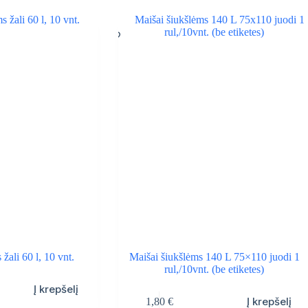
žali 60 l, 10 vnt.
Maišai šiukšlėms 140 L 75×110 juodi 1
rul,/10vnt. (be etiketes)
Į krepšelį
Į krepšelį
1,80
€