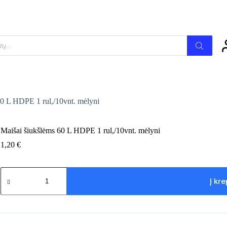
Į krepšelį
60 L HDPE 1 rul,/10vnt. mėlyni
Maišai šiukšlėms 60 L HDPE 1 rul,/10vnt. mėlyni
1,20
€
produkto
kiekis:
Į kre
Maišai
šiukšlėms
60
L
HDPE