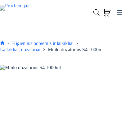
Skip
to
Muilo dozatorius S4 1000ml
content
Į krepšelį
17,00
€
Higieninis popierius ir laikikliai
Pagrindinis
Laikikliai, dozatoriai
Muilo dozatorius S4 1000ml