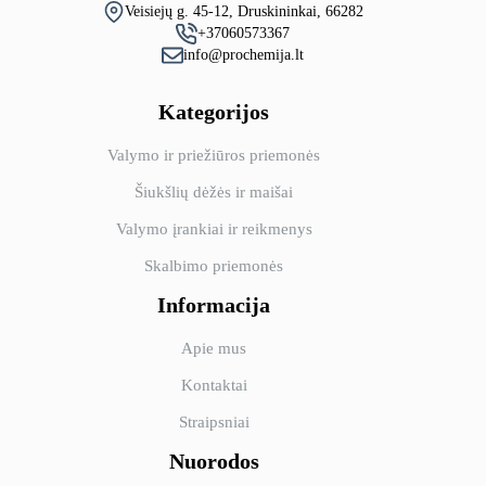
Veisiejų g. 45-12, Druskininkai, 66282
+37060573367
info@prochemija.lt
Kategorijos
Valymo ir priežiūros priemonės
Šiukšlių dėžės ir maišai
Valymo įrankiai ir reikmenys
Skalbimo priemonės
Informacija
Apie mus
Kontaktai
Straipsniai
Nuorodos