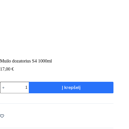
Muilo dozatorius S4 1000ml
17,00
€
produkto
Į krepšelį
kiekis:
Muilo
dozatorius
S4
1000ml