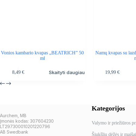
Vonios kambario kvapas „BEATRICH” 50
Namų kvapas su la
ml
Skaityti daugiau
8,49
€
19,99
€
Kategorijos
Aurchem, MB
Įmonės kodas: 307604230
Valymo ir priežiūros p
LT297300010201220796
AB Swedbank
Šiukšlių dėžės ir maiša