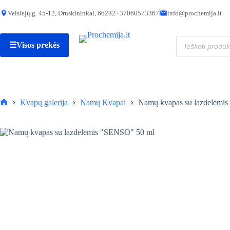
Skip
to
Veisiejų g. 45-12, Druskininkai, 66282
+37060573367
info@prochemija.lt
produkto
Namų kvapas su lazdelėmis „SENSO” 50 ml
content
Į 
kiekis:
16,99
€
Namų
Produktų
kvapas
☰
Visos prekės
paieška
su
lazdelėmis
"SENSO"
50
ml
Kvapų galerija
Namų Kvapai
Namų kvapas su lazdelėmi
Pagrindinis