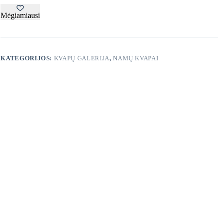
50
ml
Mėgiamiausi
KATEGORIJOS:
KVAPŲ GALERIJA
,
NAMŲ KVAPAI