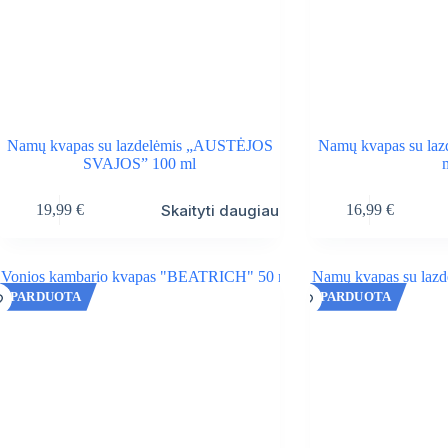
Namų kvapas su lazdelėmis „AUSTĖJOS
Namų kvapas su la
SVAJOS” 100 ml
Skaityti daugiau
19,99
€
16,99
€
IŠPARDUOTA
IŠPARDUOTA