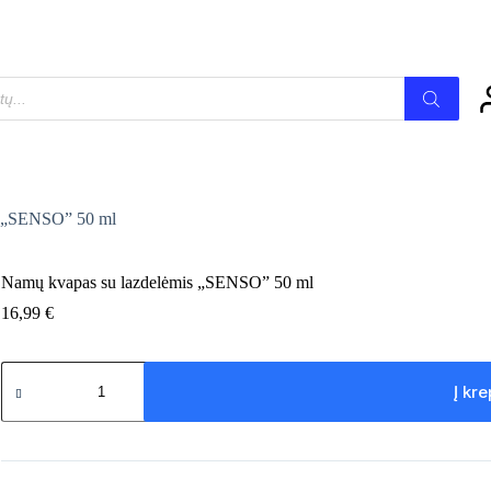
krepšelį
s „SENSO” 50 ml
Namų kvapas su lazdelėmis „SENSO” 50 ml
16,99
€
produkto
kiekis:
Į kre
Namų
kvapas
su
lazdelėmis
"SENSO"