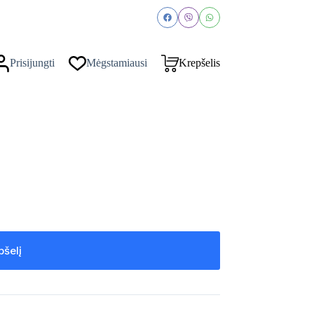
Prisijungti
Mėgstamiausi
Krepšelis
pšelį