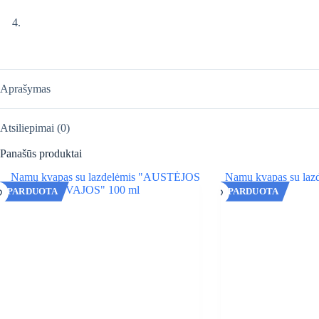
Aprašymas
Atsiliepimai (0)
Panašūs produktai
IŠPARDUOTA
IŠPARDUOTA