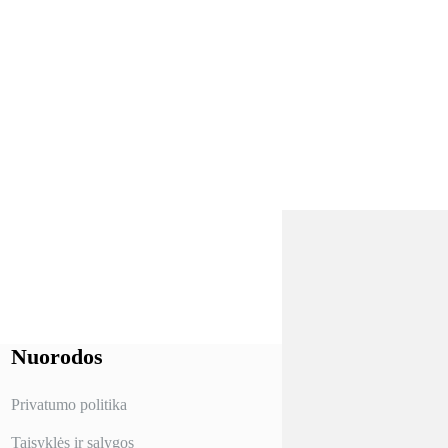
NORI GAUTI -10%
PIRMAJAM
UŽSAKYMUI?
Nuorodos
TAIP
Privatumo politika
NE
Taisyklės ir sąlygos