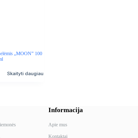
zdelėmis „MOON” 100
ml
Skaityti daugiau
Informacija
riemonės
Apie mus
i
Kontaktai