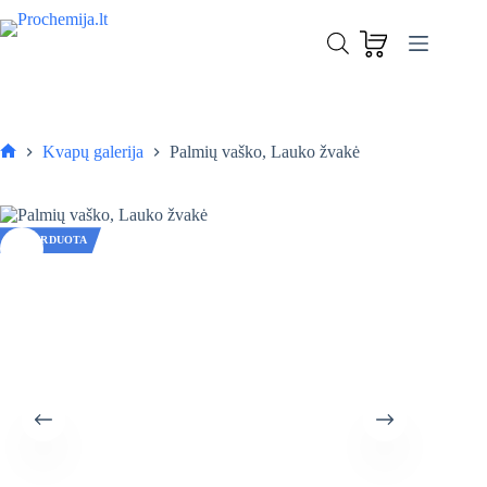
Skip
to
content
Kvapų galerija
Palmių vaško, Lauko žvakė
Pagrindinis
IŠPARDUOTA