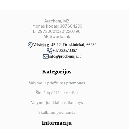
Aurchem, MB
Įmonės kodas: 307604230
LT297300010201220796
AB Swedbank
Veisiejų g. 45-12, Druskininkai, 66282
+37060573367
info@prochemija.lt
Kategorijos
Valymo ir priežiūros priemonės
Šiukšlių dėžės ir maišai
Valymo įrankiai ir reikmenys
Skalbimo priemonės
Informacija