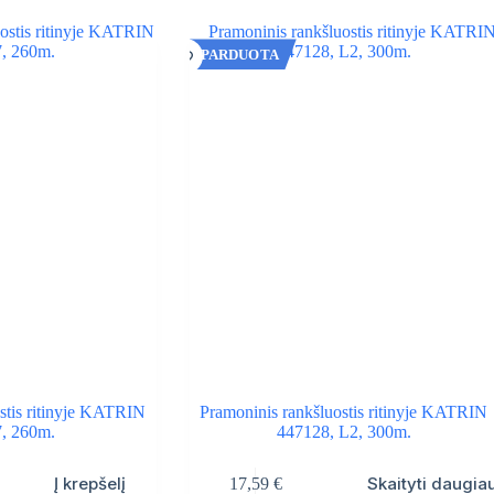
IŠPARDUOTA
stis ritinyje KATRIN
Pramoninis rankšluostis ritinyje KATRIN
, 260m.
447128, L2, 300m.
Į krepšelį
Skaityti daugia
17,59
€