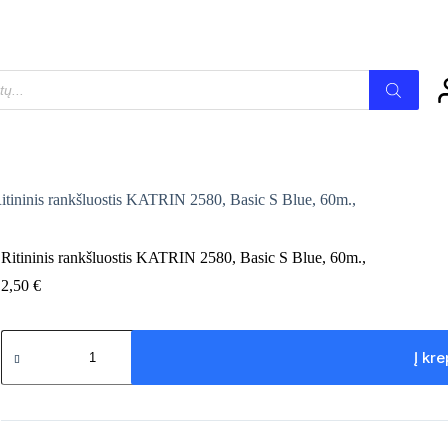
Į krepšelį
tis
itininis rankšluostis KATRIN 2580, Basic S Blue, 60m.,
Ritininis rankšluostis KATRIN 2580, Basic S Blue, 60m.,
2,50
€
produkto
kiekis:
Į kre
Ritininis
rankšluostis
KATRIN
2580,
Basic