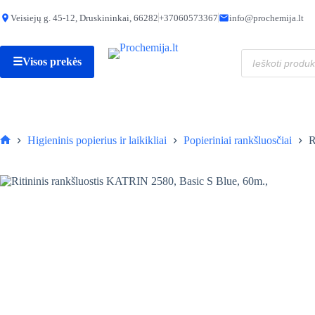
Skip
to
Veisiejų g. 45-12, Druskininkai, 66282
+37060573367
info@prochemija.lt
produkto
Ritininis rankšluostis KATRIN 2580, Basic S Blue, 60m.,
content
kiekis:
2,50
€
Ritininis
Produktų
rankšluos
☰
Visos prekės
paieška
KATRIN
2580,
Basic
S
Blue,
60m.,
Higieninis popierius ir laikikliai
Popieriniai rankšluosčiai
R
Pagrindinis