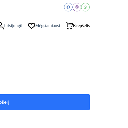
Prisijungti
Mėgstamiausi
Krepšelis
pšelį