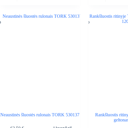
price
price
was:
is:
2,49 €.
2,10 €.
Neaustinės šluostės rulonais TORK 530137
Rankšluostis riti
geltona