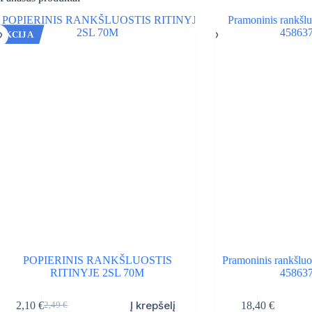
AKCIJA
POPIERINIS RANKŠLUOSTIS
Pramoninis rankšluo
RITINYJE 2SL 70M
458637
Į krepšelį
2,10
€
18,40
€
2,49
€
Original
Current