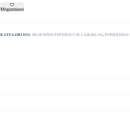
S
Blue,
Mėgiamiausi
60m.,
KATEGORIJOS:
HIGIENINIS POPIERIUS IR LAIKIKLIAI
,
POPIERINIAI