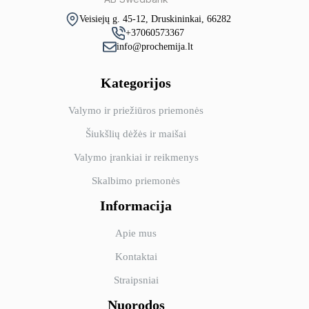
Veisiejų g. 45-12, Druskininkai, 66282
+37060573367
info@prochemija.lt
Kategorijos
Valymo ir priežiūros priemonės
Šiukšlių dėžės ir maišai
Valymo įrankiai ir reikmenys
Skalbimo priemonės
Informacija
Apie mus
Kontaktai
Straipsniai
Nuorodos