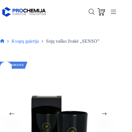
Skip
to
content
Kvapų galerija
Sojų vaško žvakė „SENSO”
Pagrindinis
IŠPARDUOTA