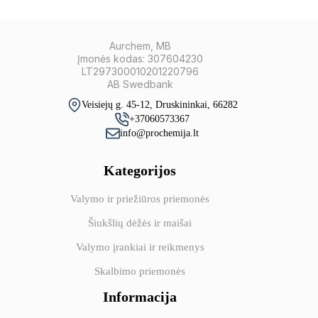
Aurchem, MB
Įmonės kodas: 307604230
LT297300010201220796
AB Swedbank
Veisiejų g. 45-12, Druskininkai, 66282
+37060573367
info@prochemija.lt
Kategorijos
Valymo ir priežiūros priemonės
Šiukšlių dėžės ir maišai
Valymo įrankiai ir reikmenys
Skalbimo priemonės
Informacija