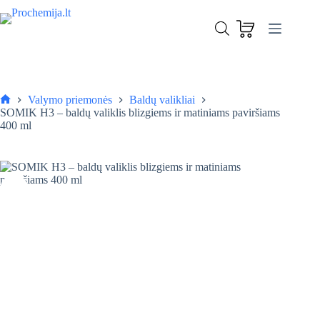
Skip
to
SOMIK H3 – baldų valiklis blizgiems ir matiniams paviršiams 400 ml
content
Į krepšelį
4,10
€
Valymo priemonės
Baldų valikliai
Pagrindinis
SOMIK H3 – baldų valiklis blizgiems ir matiniams paviršiams
400 ml