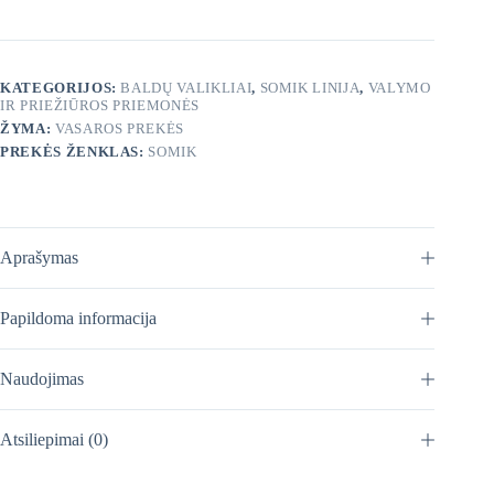
ir
matiniams
paviršiams
400
KATEGORIJOS:
BALDŲ VALIKLIAI
,
SOMIK LINIJA
,
VALYMO
ml
IR PRIEŽIŪROS PRIEMONĖS
ŽYMA:
VASAROS PREKĖS
PREKĖS ŽENKLAS:
SOMIK
Aprašymas
Papildoma informacija
Naudojimas
Atsiliepimai (0)