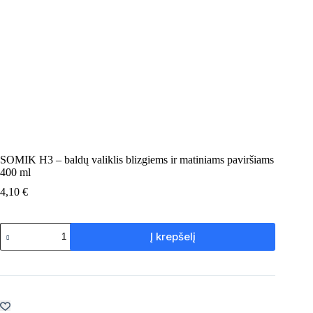
SOMIK H3 – baldų valiklis blizgiems ir matiniams paviršiams
400 ml
4,10
€
produkto
Į krepšelį
kiekis:
SOMIK
H3
–
baldų
valiklis
blizgiems