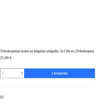
Teleskopiniai kotai su kūginiu antgaliu 3x130cm (Teleskopas)
25,90
€
produkto
Į krepšelį
kiekis:
Teleskopiniai
kotai
su
kūginiu
antgaliu
3x130cm
(Teleskopas)