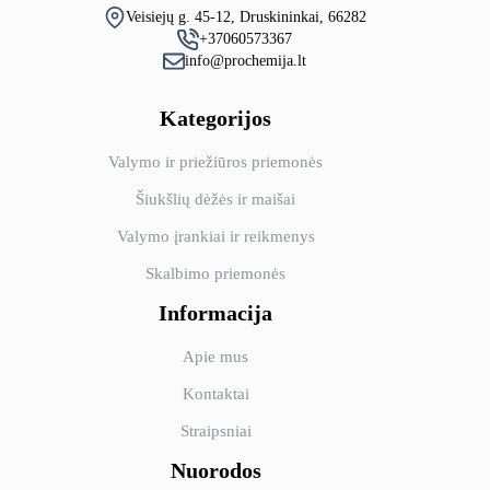
Veisiejų g. 45-12, Druskininkai, 66282
+37060573367
info@prochemija.lt
Kategorijos
Valymo ir priežiūros priemonės
Šiukšlių dėžės ir maišai
Valymo įrankiai ir reikmenys
Skalbimo priemonės
Informacija
Apie mus
Kontaktai
Straipsniai
Nuorodos