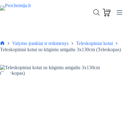
Skip
to
Teleskopiniai kotai su kūginiu antgaliu 3x130cm (Teleskopas)
content
Į krepšelį
25,90
€
Valymo įrankiai ir reikmenys
Teleskopiniai kotai
Pagrindinis
Teleskopiniai kotai su kūginiu antgaliu 3x130cm (Teleskopas)