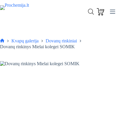
Skip
to
Dovanų rinkinys Mielai kolegei SOMIK
content
Į krepšelį
22,50
€
Kvapų galerija
Dovanų rinkiniai
Pagrindinis
Dovanų rinkinys Mielai kolegei SOMIK