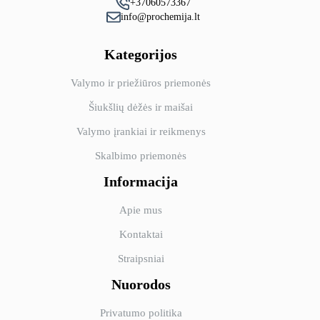
+37060573367
info@prochemija.lt
Kategorijos
Valymo ir priežiūros priemonės
Šiukšlių dėžės ir maišai
Valymo įrankiai ir reikmenys
Skalbimo priemonės
Informacija
Apie mus
Kontaktai
Straipsniai
Nuorodos
Privatumo politika