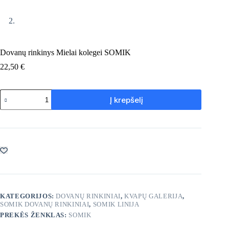
Dovanų rinkinys Mielai kolegei SOMIK
22,50
€
produkto
Į krepšelį
kiekis:
Dovanų
rinkinys
Mielai
kolegei
SOMIK
KATEGORIJOS:
DOVANŲ RINKINIAI
,
KVAPŲ GALERIJA
,
SOMIK DOVANŲ RINKINIAI
,
SOMIK LINIJA
PREKĖS ŽENKLAS:
SOMIK